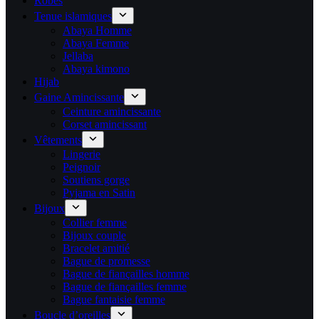
Robes
Tenue islamiques
Abaya Homme
Abaya Femme
Jellaba
Abaya kimono
Hijab
Gaine Amincissante
Ceinture amincissante
Corset amincissant
Vêtements
Lingerie
Peignoir
Soutiens gorge
Pyjama en Satin
Bijoux
Collier femme
Bijoux couple
Bracelet amitié
Bague de promesse
Bague de fiançailles homme
Bague de fiançailles femme
Bague fantaisie femme
Boucle d’oreilles