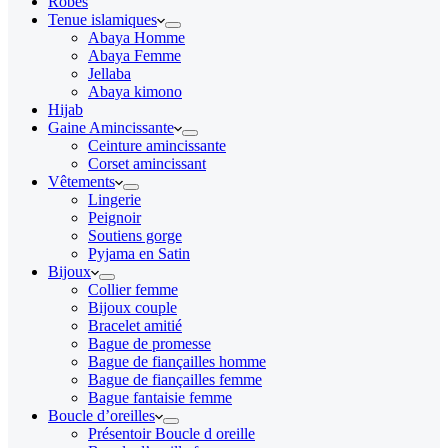
Robes
Tenue islamiques
Abaya Homme
Abaya Femme
Jellaba
Abaya kimono
Hijab
Gaine Amincissante
Ceinture amincissante
Corset amincissant
Vêtements
Lingerie
Peignoir
Soutiens gorge
Pyjama en Satin
Bijoux
Collier femme
Bijoux couple
Bracelet amitié
Bague de promesse
Bague de fiançailles homme
Bague de fiançailles femme
Bague fantaisie femme
Boucle d’oreilles
Présentoir Boucle d oreille