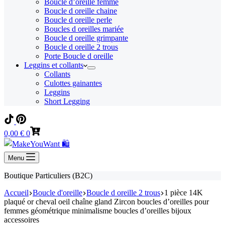
Boucle d’oreille femme
Boucle d oreille chaine
Boucle d oreille perle
Boucles d oreilles mariée
Boucle d oreille grimpante
Boucle d oreille 2 trous
Porte Boucle d oreille
Leggins et collants
Collants
Culottes gainantes
Leggins
Short Legging
Panier
0,00
€
0
d’achat
Menu
Boutique Particuliers (B2C)
Accueil
Boucle d'oreille
Boucle d oreille 2 trous
1 pièce 14K
plaqué or cheval oeil chaîne gland Zircon boucles d’oreilles pour
femmes géométrique minimalisme boucles d’oreilles bijoux
accessoires