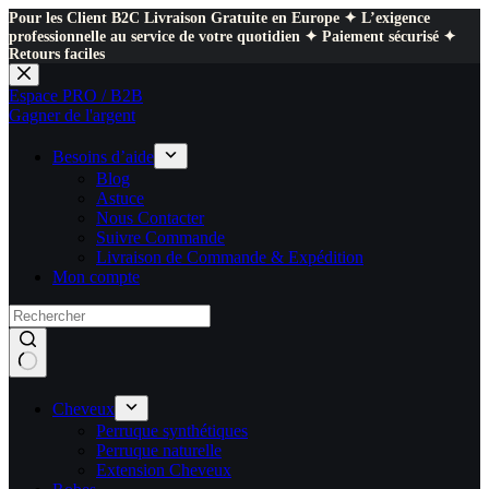
Pour les Client B2C Livraison Gratuite en Europe ✦ L’exigence
professionnelle au service de votre quotidien ✦ Paiement sécurisé ✦
Retours faciles
Passer
au
Espace PRO / B2B
contenu
Gagner de l'argent
Besoins d’aide
Blog
Astuce
Nous Contacter
Suivre Commande
Livraison de Commande & Expédition
Mon compte
Cheveux
Perruque synthétiques
Perruque naturelle
Extension Cheveux