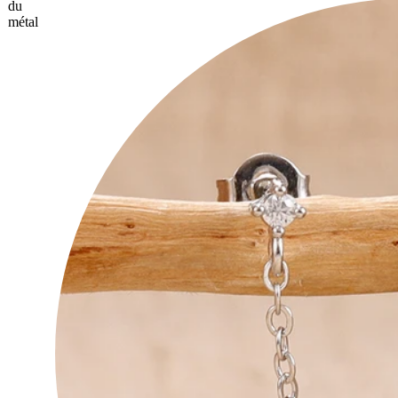
du
métal