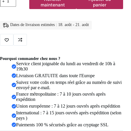
de
maintenant
panier
1
pièce
Présentoir
à
Dates de livraison estimées : 18. août - 21. août
bijoux
en
bois
pour
boucles
d'oreilles,
bagues
Pourquoi commander chez nous ?
et
Service client joignable du lundi au vendredi de 10h à
cadres
19h30
photo,
Livraison GRATUITE dans toute l'Europe
avec
plateau
Suivez votre colis en temps réel grâce au numéro de suivi
de
envoyé par e-mail.
rangement
France métropolitaine : 7 à 10 jours ouvrés après
en
expédition
velours,
Union européenne : 7 à 12 jours ouvrés après expédition
accessoires
de
International : 7 à 15 jours ouvrés après expédition (selon
présentation
pays )
pour
Paiements 100 % sécurisés grâce au cryptage SSL
comptoir