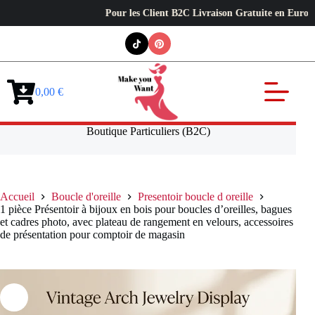
Pour les Client B2C Livraison Gratuite en Europe ✦ L’exi
Passer
au
contenu
0,00
€
Panier
d’achat
Boutique Particuliers (B2C)
Accueil
Boucle d'oreille
Presentoir boucle d oreille
1 pièce Présentoir à bijoux en bois pour boucles d’oreilles, bagues
et cadres photo, avec plateau de rangement en velours, accessoires
de présentation pour comptoir de magasin