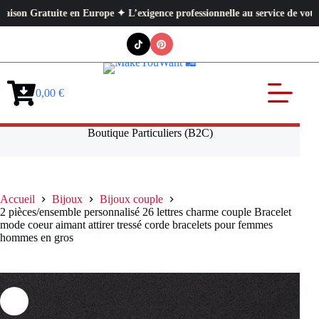
e ✦ L’exigence professionnelle au service de votre quotidien ✦ Paiement s
Passer
au
contenu
0,00
€
Panier
d’achat
Boutique Particuliers (B2C)
Accueil
Bijoux
Bijoux couple
2 pièces/ensemble personnalisé 26 lettres charme couple Bracelet
mode coeur aimant attirer tressé corde bracelets pour femmes
hommes en gros