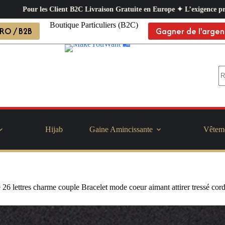
Europe ✦ L’exigence professionnelle au service de votre quotidien ✦ Paie
Boutique Particuliers (B2C)
RO / B2B
Gagner de l'argen
Hijab
Gaine Amincissante
Vêtem
 26 lettres charme couple Bracelet mode coeur aimant attirer tressé c