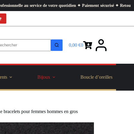
ment sécurisé ✦ Retours faciles
t
0,00
€
0
Panier
d’achat
ents
Bijoux
Boucle d’oreilles
orde bracelets pour femmes hommes en gros