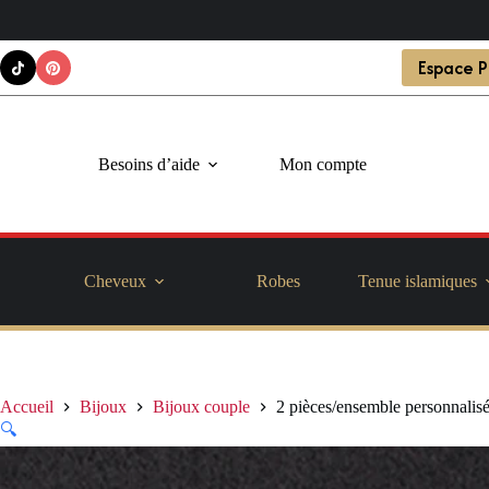
Pour les Client B2C Livraison Gratuite en 
Passer
Espace P
au
contenu
Besoins d’aide
Mon compte
Cheveux
Robes
Tenue islamiques
Accueil
Bijoux
Bijoux couple
2 pièces/ensemble personnalisé
🔍