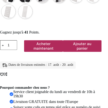
Gagnez jusqu'à
41
Points.
quantité
Acheter
Ajouter au
de
maintenant
panier
2
pièces
mode
Portable
Dates de livraison estimées : 17. août - 20. août
boucles
d'oreilles
clous
d'oreille
support
en
Pourquoi commander chez nous ?
plastique
Service client joignable du lundi au vendredi de 10h à
bijoux
19h30
présentoirs
Livraison GRATUITE dans toute l'Europe
boucle
Suivez votre colis en temps réel grâce au numéro de suivi
d'oreille