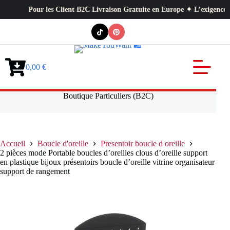
Pour les Client B2C Livraison Gratuite en Europe ✦ L’exigence profes
Passer
au
contenu
0,00
€
Panier
d’achat
Boutique Particuliers (B2C)
Accueil
Boucle d'oreille
Presentoir boucle d oreille
2 pièces mode Portable boucles d’oreilles clous d’oreille support
en plastique bijoux présentoirs boucle d’oreille vitrine organisateur
support de rangement