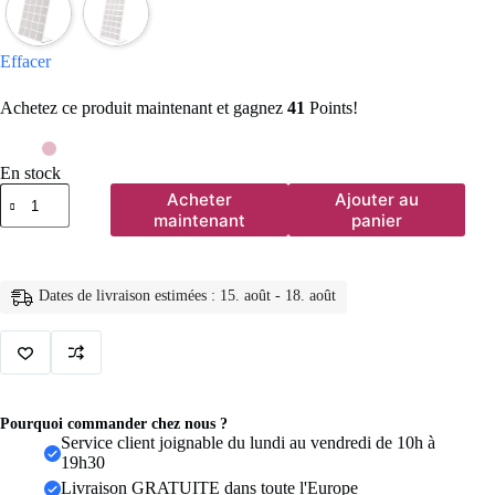
Effacer
Achetez ce produit maintenant et gagnez
41
Points!
En stock
quantité
Acheter
Ajouter au
de
maintenant
panier
2
pièces
mode
Portable
Dates de livraison estimées : 15. août - 18. août
boucles
d'oreilles
clous
d'oreille
support
en
plastique
Pourquoi commander chez nous ?
bijoux
Service client joignable du lundi au vendredi de 10h à
présentoirs
19h30
boucle
Livraison GRATUITE dans toute l'Europe
d'oreille