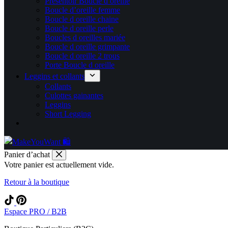
Présentoir Boucle d oreille
Boucle d’oreille femme
Boucle d oreille chaine
Boucle d oreille perle
Boucles d oreilles mariée
Boucle d oreille grimpante
Boucle d oreille 2 trous
Porte Boucle d oreille
Leggins et collants
Collants
Culottes gainantes
Leggins
Short Legging
Panier d’achat
Votre panier est actuellement vide.
Retour à la boutique
Espace PRO / B2B