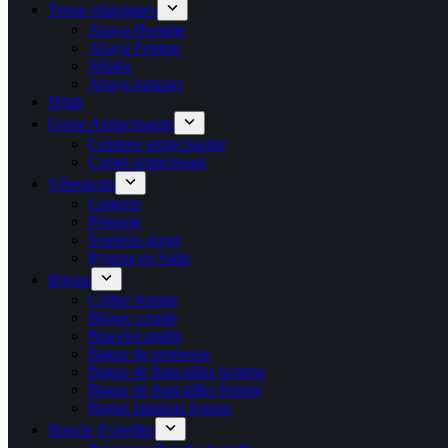
Tenue islamiques
Abaya Homme
Abaya Femme
Jellaba
Abaya kimono
Hijab
Gaine Amincissante
Ceinture amincissante
Corset amincissant
Vêtements
Lingerie
Peignoir
Soutiens gorge
Pyjama en Satin
Bijoux
Collier femme
Bijoux couple
Bracelet amitié
Bague de promesse
Bague de fiançailles homme
Bague de fiançailles femme
Bague fantaisie femme
Boucle d’oreilles