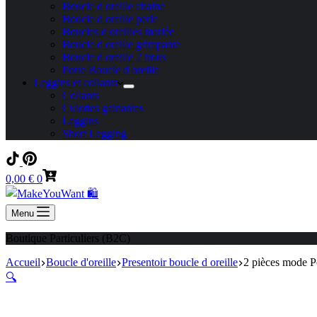
Boucle d oreille chaine
Boucle d oreille perle
Boucles d oreilles mariée
Boucle d oreille grimpante
Boucle d oreille 2 trous
Porte Boucle d oreille
Leggins et collants
Collants
Culottes gainantes
Leggins
Short Legging
Panier
0,00
€
0
d’achat
Menu
Boutique Particuliers (B2C)
Accueil
Boucle d'oreille
Presentoir boucle d oreille
2 pièces mode Po
🔍