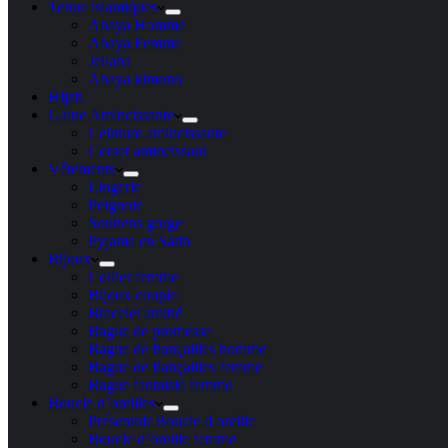
Tenue islamiques
Abaya Homme
Abaya Femme
Jellaba
Abaya kimono
Hijab
Gaine Amincissante
Ceinture amincissante
Corset amincissant
Vêtements
Lingerie
Peignoir
Soutiens gorge
Pyjama en Satin
Bijoux
Collier femme
Bijoux couple
Bracelet amitié
Bague de promesse
Bague de fiançailles homme
Bague de fiançailles femme
Bague fantaisie femme
Boucle d’oreilles
Présentoir Boucle d oreille
Boucle d’oreille femme