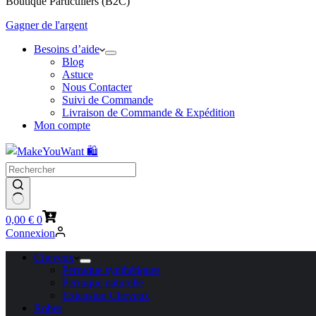
Boutique Particuliers (B2C)
Gagner de l'argent
Besoins d’aide
Blog
Astuce
Nous Contacter
Suivi de Commande
Livraison de Commande & Expédition
Mon compte
Panier
0,00
€
0
d’achat
Connexion
Cheveux
Perruque synthétiques
Perruque naturelle
Extension Cheveux
Robes