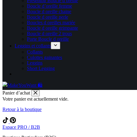
Présentoir Boucle d oreille
Boucle d’oreille femme
Boucle d oreille chaine
Boucle d oreille perle
Boucles d oreilles mariée
Boucle d oreille grimpante
Boucle d oreille 2 trous
Porte Boucle d oreille
Leggins et collants
Collants
Culottes gainantes
Leggins
Short Legging
Panier d’achat
Votre panier est actuellement vide.
Retour à la boutique
Espace PRO / B2B