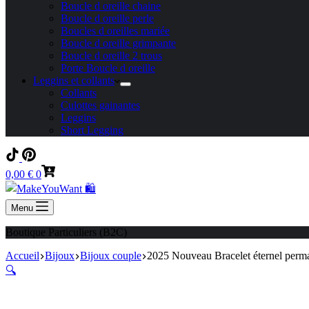
Boucle d oreille chaine
Boucle d oreille perle
Boucles d oreilles mariée
Boucle d oreille grimpante
Boucle d oreille 2 trous
Porte Boucle d oreille
Leggins et collants
Collants
Culottes gainantes
Leggins
Short Legging
Panier
0,00
€
0
d’achat
Menu
Boutique Particuliers (B2C)
Accueil
Bijoux
Bijoux couple
2025 Nouveau Bracelet éternel perma
🔍