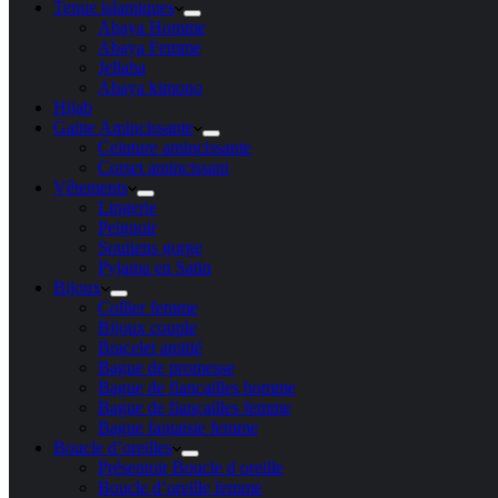
Tenue islamiques
Abaya Homme
Abaya Femme
Jellaba
Abaya kimono
Hijab
Gaine Amincissante
Ceinture amincissante
Corset amincissant
Vêtements
Lingerie
Peignoir
Soutiens gorge
Pyjama en Satin
Bijoux
Collier femme
Bijoux couple
Bracelet amitié
Bague de promesse
Bague de fiançailles homme
Bague de fiançailles femme
Bague fantaisie femme
Boucle d’oreilles
Présentoir Boucle d oreille
Boucle d’oreille femme