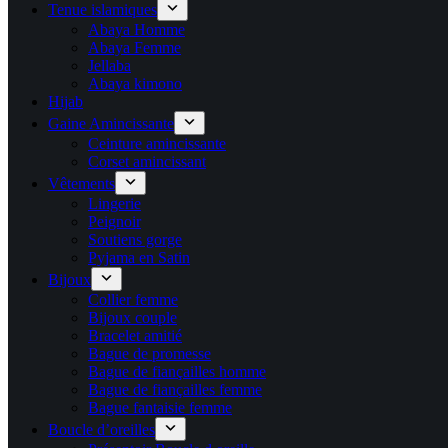
Tenue islamiques
Abaya Homme
Abaya Femme
Jellaba
Abaya kimono
Hijab
Gaine Amincissante
Ceinture amincissante
Corset amincissant
Vêtements
Lingerie
Peignoir
Soutiens gorge
Pyjama en Satin
Bijoux
Collier femme
Bijoux couple
Bracelet amitié
Bague de promesse
Bague de fiançailles homme
Bague de fiançailles femme
Bague fantaisie femme
Boucle d’oreilles