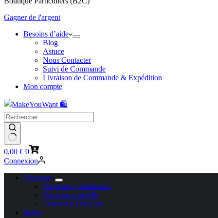
Boutique Particuliers (B2C)
Gagner de l'argent
Besoins d’aide
Blog
Astuce
Nous Contacter
Suivi de Commande
Livraison de Commande & Expédition
Mon compte
Panier
0,00
€
0
d’achat
Connexion
Cheveux
Perruque synthétiques
Perruque naturelle
Extension Cheveux
Robes