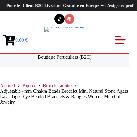
ur les Client B2C Livraison Gratuite en Europe ✦ L’exigence professionnel
Passer
au
contenu
0,00
€
Panier
d’achat
Boutique Particuliers (B2C)
Accueil
Bijoux
Bracelet amitié
Adjustable 4mm Chakra Beads Bracelet Mini Natural Stone Agats
Lava Tiger Eye Beaded Bracelets & Bangles Women Men Gift
Jewelry