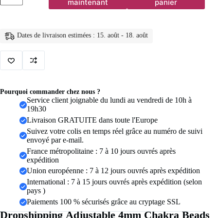
maintenant
panier
Adjustable
4mm
Chakra
Beads
Dates de livraison estimées : 15. août - 18. août
Bracelet
Mini
Natural
Stone
Agats
Lava
Tiger
Pourquoi commander chez nous ?
Eye
Service client joignable du lundi au vendredi de 10h à
Beaded
19h30
Bracelets
Livraison GRATUITE dans toute l'Europe
&
Bangles
Suivez votre colis en temps réel grâce au numéro de suivi
Women
envoyé par e-mail.
Men
France métropolitaine : 7 à 10 jours ouvrés après
Gift
expédition
Jewelry
Union européenne : 7 à 12 jours ouvrés après expédition
International : 7 à 15 jours ouvrés après expédition (selon
pays )
Paiements 100 % sécurisés grâce au cryptage SSL
Dropshipping Adjustable 4mm Chakra Beads