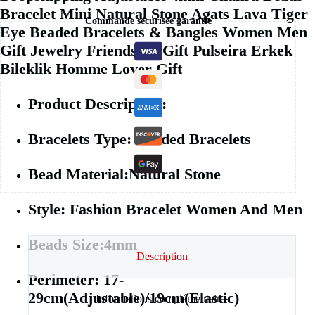
Bracelet Mini Natural Stone Agats Lava Tiger
Commande sécurisée garantie
Eye Beaded Bracelets & Bangles Women Men
Gift Jewelry Friendship Gift Pulseira Erkek
Bileklik Homme Lover Gift
Product Description:
Bracelets Type: Beaded Bracelets
Bead Material:Natural Stone
Style: Fashion Bracelet Women And Men
Beads Size:4mm
Description
Perimeter: 17-
29cm(Adjustable)/19cm(Elastic)
Informations complémentaires