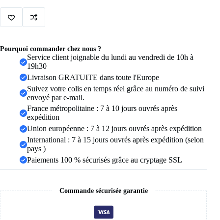
pour
homme,
21
couleurs,
8
mm,
Pourquoi commander chez nous ?
incrustation
Service client joignable du lundi au vendredi de 10h à
de
19h30
dragon
Livraison GRATUITE dans toute l'Europe
rouge,
vert,
Suivez votre colis en temps réel grâce au numéro de suivi
noir,
envoyé par e-mail.
fibre
France métropolitaine : 7 à 10 jours ouvrés après
de
expédition
carbone,
Union européenne : 7 à 12 jours ouvrés après expédition
alliance,
bijoux,
International : 7 à 15 jours ouvrés après expédition (selon
taille
pays )
6-
Paiements 100 % sécurisés grâce au cryptage SSL
13
Commande sécurisée garantie