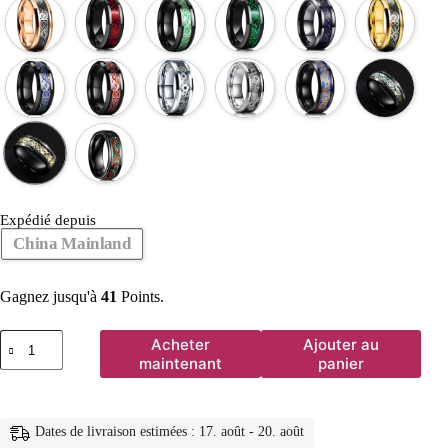
Expédié depuis
China Mainland
Gagnez jusqu'à
41
Points.
quantité
Acheter
Ajouter au
de
maintenant
panier
Bague
celtique
en
acier
Dates de livraison estimées : 17. août - 20. août
inoxydable