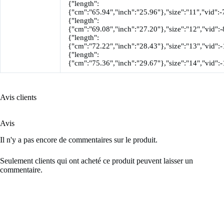
{"length":
{"cm":"65.94","inch":"25.96"},"size":"11","vid":-
{"length":
{"cm":"69.08","inch":"27.20"},"size":"12","vid":-
{"length":
{"cm":"72.22","inch":"28.43"},"size":"13","vid":-
{"length":
{"cm":"75.36","inch":"29.67"},"size":"14","vid":
Avis clients
Avis
Il n'y a pas encore de commentaires sur le produit.
Seulement clients qui ont acheté ce produit peuvent laisser un
commentaire.