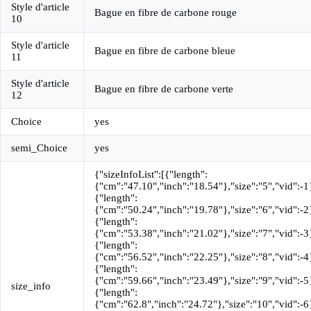
Style d'article
Bague en fibre de carbone rouge
10
Style d'article
Bague en fibre de carbone bleue
11
Style d'article
Bague en fibre de carbone verte
12
Choice
yes
semi_Choice
yes
{"sizeInfoList":[{"length":
{"cm":"47.10","inch":"18.54"},"size":"5","vid":-1
{"length":
{"cm":"50.24","inch":"19.78"},"size":"6","vid":-2
{"length":
{"cm":"53.38","inch":"21.02"},"size":"7","vid":-3
{"length":
{"cm":"56.52","inch":"22.25"},"size":"8","vid":-4
{"length":
{"cm":"59.66","inch":"23.49"},"size":"9","vid":-5
size_info
{"length":
{"cm":"62.8","inch":"24.72"},"size":"10","vid":-6