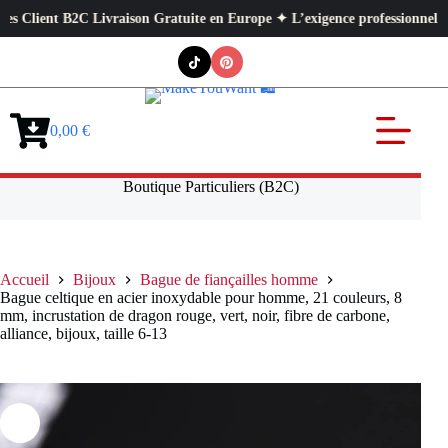
ient B2C Livraison Gratuite en Europe ✦ L’exigence professionnelle au ser
Passer
au
contenu
0,00
€
Panier
d’achat
Boutique Particuliers (B2C)
Accueil
Bijoux
Bague de fiançailles homme
Bague celtique en acier inoxydable pour homme, 21 couleurs, 8
mm, incrustation de dragon rouge, vert, noir, fibre de carbone,
alliance, bijoux, taille 6-13