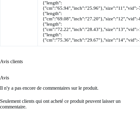
{"length":
{"cm":"65.94","inch":"25.96"},"size":"11","vid":-
{"length":
{"cm":"69.08","inch":"27.20"},"size":"12","vid":-
{"length":
{"cm":"72.22","inch":"28.43"},"size":"13","vid":-
{"length":
{"cm":"75.36","inch":"29.67"},"size":"14","vid":
Avis clients
Avis
Il n'y a pas encore de commentaires sur le produit.
Seulement clients qui ont acheté ce produit peuvent laisser un
commentaire.