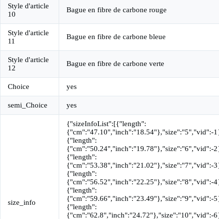
Style d'article
Bague en fibre de carbone rouge
10
Style d'article
Bague en fibre de carbone bleue
11
Style d'article
Bague en fibre de carbone verte
12
Choice
yes
semi_Choice
yes
{"sizeInfoList":[{"length":
{"cm":"47.10","inch":"18.54"},"size":"5","vid":-1
{"length":
{"cm":"50.24","inch":"19.78"},"size":"6","vid":-2
{"length":
{"cm":"53.38","inch":"21.02"},"size":"7","vid":-3
{"length":
{"cm":"56.52","inch":"22.25"},"size":"8","vid":-4
{"length":
{"cm":"59.66","inch":"23.49"},"size":"9","vid":-5
size_info
{"length":
{"cm":"62.8","inch":"24.72"},"size":"10","vid":-6