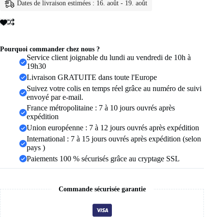
Dates de livraison estimées : 16. août - 19. août
inoxydable
pour
homme,
21
couleurs,
8
Pourquoi commander chez nous ?
mm,
Service client joignable du lundi au vendredi de 10h à
incrustation
19h30
de
Livraison GRATUITE dans toute l'Europe
dragon
Suivez votre colis en temps réel grâce au numéro de suivi
rouge,
envoyé par e-mail.
vert,
noir,
France métropolitaine : 7 à 10 jours ouvrés après
fibre
expédition
de
Union européenne : 7 à 12 jours ouvrés après expédition
carbone,
International : 7 à 15 jours ouvrés après expédition (selon
alliance,
bijoux,
pays )
taille
Paiements 100 % sécurisés grâce au cryptage SSL
6-
13
Commande sécurisée garantie