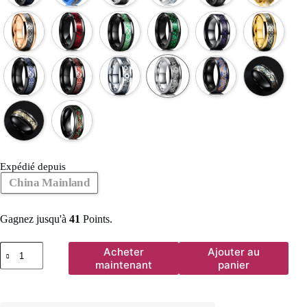
Expédié depuis
China Mainland
Gagnez jusqu'à
41
Points.
quantité
Acheter
Ajouter au
de
maintenant
panier
Bague
celtique
en
acier