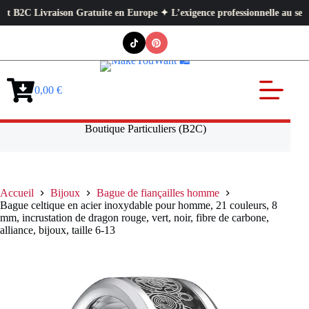
 Livraison Gratuite en Europe ✦ L’exigence professionnelle au service de 
Passer
au
contenu
0,00
€
Panier
d’achat
Boutique Particuliers (B2C)
Accueil
Bijoux
Bague de fiançailles homme
Bague celtique en acier inoxydable pour homme, 21 couleurs, 8
mm, incrustation de dragon rouge, vert, noir, fibre de carbone,
alliance, bijoux, taille 6-13