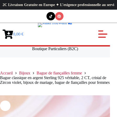
ivraison Gratuite en Europe ✦ L’exigence professionnelle au service de v
Passer
au
contenu
0,00
€
Panier
d’achat
Boutique Particuliers (B2C)
Accueil
Bijoux
Bague de fiançailles femme
Bague classique en argent Sterling 925 véritable, 2 CT, cristal de
Zircon violet, bijoux de mariage, bague de fiançailles pour femmes