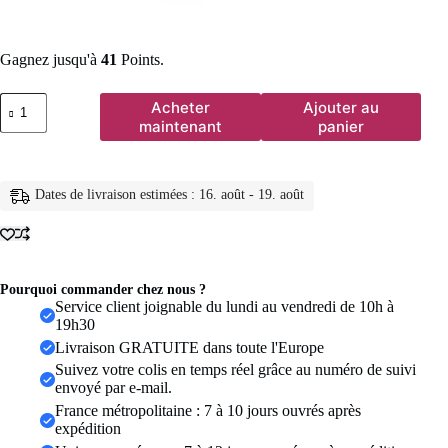
Gagnez jusqu'à
41
Points.
quantité
Acheter
Ajouter au
de
maintenant
panier
Bague
classique
en
argent
Dates de livraison estimées : 16. août - 19. août
Sterling
925
véritable,
2
CT,
cristal
Pourquoi commander chez nous ?
de
Service client joignable du lundi au vendredi de 10h à
Zircon
19h30
violet,
Livraison GRATUITE dans toute l'Europe
bijoux
Suivez votre colis en temps réel grâce au numéro de suivi
de
envoyé par e-mail.
mariage,
bague
France métropolitaine : 7 à 10 jours ouvrés après
de
expédition
fiançailles