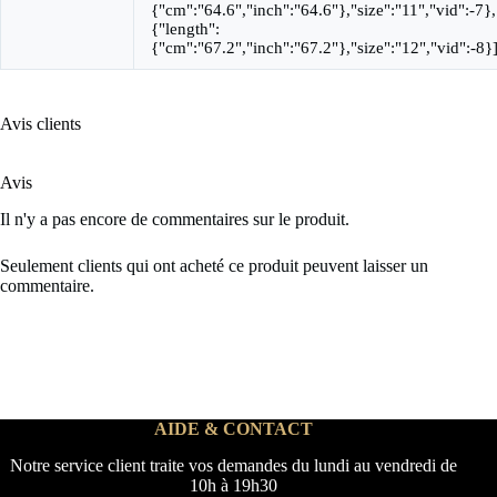
{"cm":"64.6","inch":"64.6"},"size":"11","vid":-7},
{"length":
{"cm":"67.2","inch":"67.2"},"size":"12","vid":-8}
Avis clients
Avis
Il n'y a pas encore de commentaires sur le produit.
Seulement clients qui ont acheté ce produit peuvent laisser un
commentaire.
AIDE & CONTACT
Notre service client traite vos demandes du lundi au vendredi de
10h à 19h30