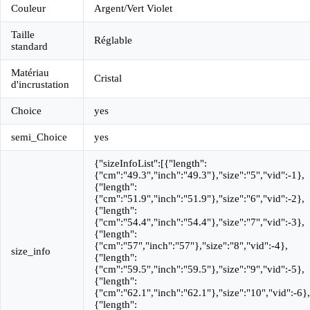
Couleur
Argent/Vert Violet
Taille
Réglable
standard
Matériau
Cristal
d'incrustation
Choice
yes
semi_Choice
yes
{"sizeInfoList":[{"length":
{"cm":"49.3","inch":"49.3"},"size":"5","vid":-1},
{"length":
{"cm":"51.9","inch":"51.9"},"size":"6","vid":-2},
{"length":
{"cm":"54.4","inch":"54.4"},"size":"7","vid":-3},
{"length":
{"cm":"57","inch":"57"},"size":"8","vid":-4},
size_info
{"length":
{"cm":"59.5","inch":"59.5"},"size":"9","vid":-5},
{"length":
{"cm":"62.1","inch":"62.1"},"size":"10","vid":-6},
{"length":