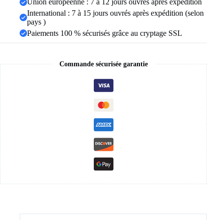
Union européenne : 7 à 12 jours ouvrés après expédition
pour
International : 7 à 15 jours ouvrés après expédition (selon
femmes
pays )
Paiements 100 % sécurisés grâce au cryptage SSL
Commande sécurisée garantie