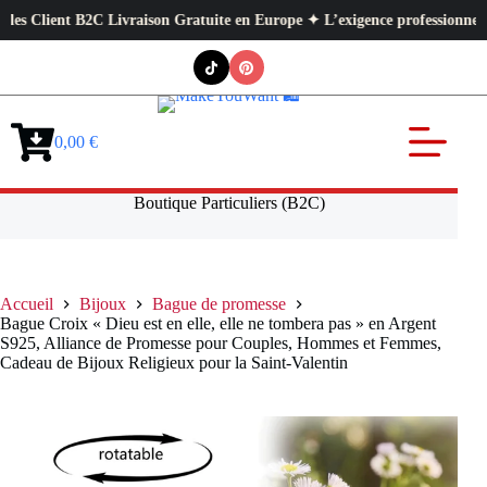
lient B2C Livraison Gratuite en Europe ✦ L’exigence professionnelle au se
Passer
au
contenu
0,00
€
Panier
d’achat
Boutique Particuliers (B2C)
Accueil
Bijoux
Bague de promesse
Bague Croix « Dieu est en elle, elle ne tombera pas » en Argent
S925, Alliance de Promesse pour Couples, Hommes et Femmes,
Cadeau de Bijoux Religieux pour la Saint-Valentin