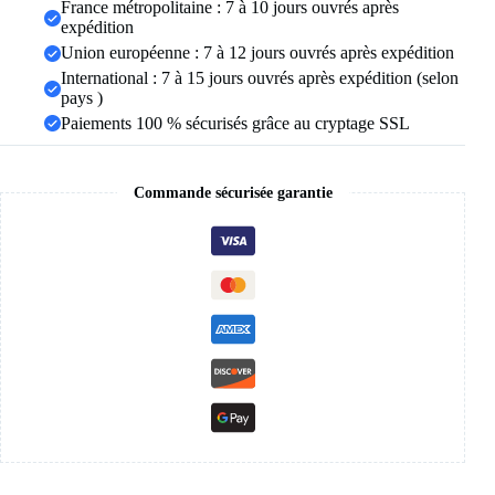
de
France métropolitaine : 7 à 10 jours ouvrés après
Promesse
expédition
pour
Union européenne : 7 à 12 jours ouvrés après expédition
Couples,
International : 7 à 15 jours ouvrés après expédition (selon
Hommes
et
pays )
Femmes,
Paiements 100 % sécurisés grâce au cryptage SSL
Cadeau
de
Bijoux
Religieux
Commande sécurisée garantie
pour
la
Saint-
Valentin