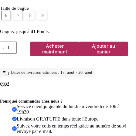
Taille de bague
6
7
8
9
Gagnez jusqu'à
41
Points.
quantité
Acheter
Ajouter au
de
maintenant
panier
Bague
Croix
«
Dieu
Dates de livraison estimées : 17. août - 20. août
est
en
elle,
elle
ne
tombera
Pourquoi commander chez nous ?
pas
Service client joignable du lundi au vendredi de 10h à
»
19h30
en
Livraison GRATUITE dans toute l'Europe
Argent
Suivez votre colis en temps réel grâce au numéro de suivi
S925,
envoyé par e-mail.
Alliance