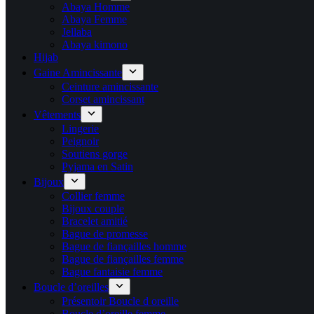
Abaya Homme
Abaya Femme
Jellaba
Abaya kimono
Hijab
Gaine Amincissante
Ceinture amincissante
Corset amincissant
Vêtements
Lingerie
Peignoir
Soutiens gorge
Pyjama en Satin
Bijoux
Collier femme
Bijoux couple
Bracelet amitié
Bague de promesse
Bague de fiançailles homme
Bague de fiançailles femme
Bague fantaisie femme
Boucle d’oreilles
Présentoir Boucle d oreille
Boucle d’oreille femme