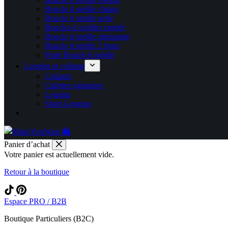
Boucle d oreille chaine
Boucle d oreille perle
Boucles d oreilles mariée
Boucle d oreille grimpante
Boucle d oreille 2 trous
Porte Boucle d oreille
Leggins et collants
Collants
Culottes gainantes
Leggins
Short Legging
Panier d’achat
Votre panier est actuellement vide.
Retour à la boutique
Espace PRO / B2B
Boutique Particuliers (B2C)