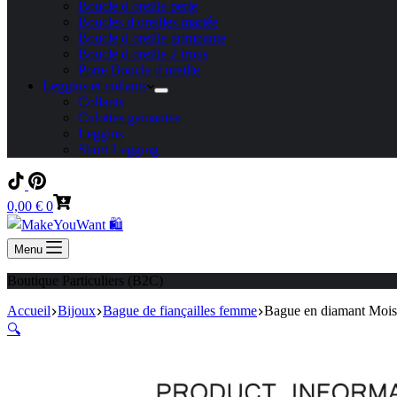
Boucle d oreille perle
Boucles d oreilles mariée
Boucle d oreille grimpante
Boucle d oreille 2 trous
Porte Boucle d oreille
Leggins et collants
Collants
Culottes gainantes
Leggins
Short Legging
Panier
0,00
€
0
d’achat
Menu
Boutique Particuliers (B2C)
Accueil
Bijoux
Bague de fiançailles femme
Bague en diamant Moiss
🔍