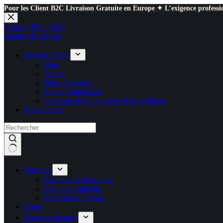
Pour les Client B2C Livraison Gratuite en Europe ✦ L’exigence professio
Passer
au
Espace PRO / B2B
contenu
Gagner de l'argent
Besoins d’aide
Blog
Astuce
Nous Contacter
Suivre Commande
Livraison de Commande & Expédition
Mon compte
Cheveux
Perruque synthétiques
Perruque naturelle
Extension Cheveux
Robes
Tenue islamiques