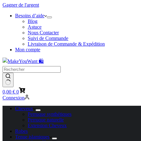
Gagner de l'argent
Besoins d’aide
Blog
Astuce
Nous Contacter
Suivi de Commande
Livraison de Commande & Expédition
Mon compte
Panier
0,00
€
0
d’achat
Connexion
Cheveux
Perruque synthétiques
Perruque naturelle
Extension Cheveux
Robes
Tenue islamiques