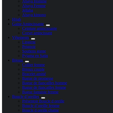
Abaya Homme
Abaya Femme
Jellaba
Abaya kimono
Hijab
Gaine Amincissante
Ceinture amincissante
Corset amincissant
Vêtements
Lingerie
Peignoir
Soutiens gorge
Pyjama en Satin
Bijoux
Collier femme
Bijoux couple
Bracelet amitié
Bague de promesse
Bague de fiançailles homme
Bague de fiançailles femme
Bague fantaisie femme
Boucle d’oreilles
Présentoir Boucle d oreille
Boucle d’oreille femme
Boucle d oreille chaine