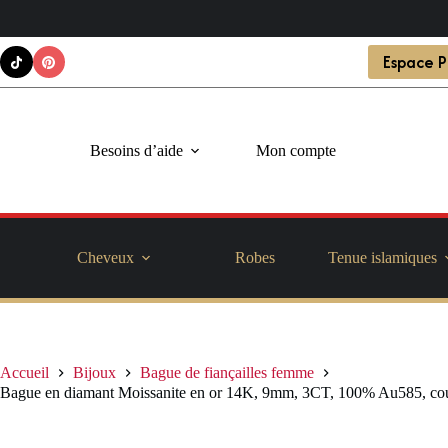
Passer
Espace P
au
contenu
Besoins d’aide
Mon compte
Cheveux
Robes
Tenue islamiques
Accueil
Bijoux
Bague de fiançailles femme
Bague en diamant Moissanite en or 14K, 9mm, 3CT, 100% Au585, coupe