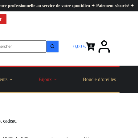
nnelle au service de votre quotidien ✦ Paiement sécurisé ✦ Retours facile
t
0,00
€
Panier
d’achat
ents
Bijoux
Boucle d’oreilles
s, cadeau