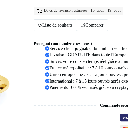
diamant
Moissanite
en
Dates de livraison estimées : 16. août - 19. août
or
14K,
Liste de souhaits
Comparer
9mm,
3CT,
100%
Au585,
Pourquoi commander chez nous ?
coupe
Service client joignable du lundi au vendre
ronde
pour
Livraison GRATUITE dans toute l'Europe
femmes,
Suivez votre colis en temps réel grâce au n
bijoux
France métropolitaine : 7 à 10 jours ouvrés
d'anniversaire
de
Union européenne : 7 à 12 jours ouvrés apr
mariage,
International : 7 à 15 jours ouvrés après exp
de
Paiements 100 % sécurisés grâce au crypt
fiançailles,
cadeau
Commande sécur