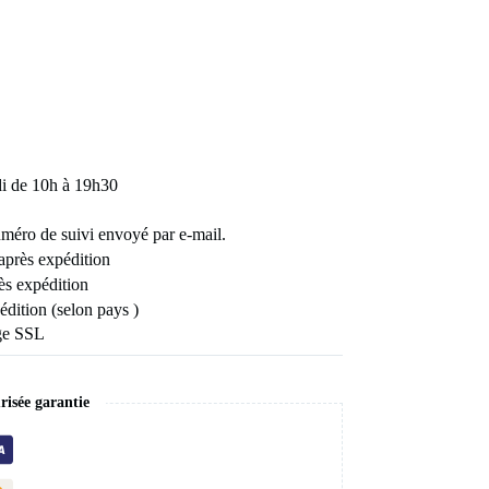
di de 10h à 19h30
uméro de suivi envoyé par e-mail.
 après expédition
ès expédition
édition (selon pays )
age SSL
isée garantie