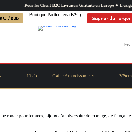
Pour les Client B2C Livraison Gratuite en Europe ✦ L’exigence professio
Boutique Particuliers (B2C)
RO / B2B
Gagner de l'argen
Hijab
Gaine Amincissante
Vêtem
 ronde pour femmes, bijoux d’anniversaire de mariage, de fiançaille