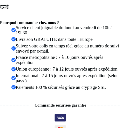
925
pour
femme,
couple,
minimaliste,
Pourquoi commander chez nous ?
faite
Service client joignable du lundi au vendredi de 10h à
à
19h30
la
Livraison GRATUITE dans toute l'Europe
main,
Suivez votre colis en temps réel grâce au numéro de suivi
rétro,
envoyé par e-mail.
avec
pierre
France métropolitaine : 7 à 10 jours ouvrés après
noire,
expédition
bijoux
Union européenne : 7 à 12 jours ouvrés après expédition
de
International : 7 à 15 jours ouvrés après expédition (selon
fête,
cadeau,
pays )
anti-
Paiements 100 % sécurisés grâce au cryptage SSL
allergie
Commande sécurisée garantie