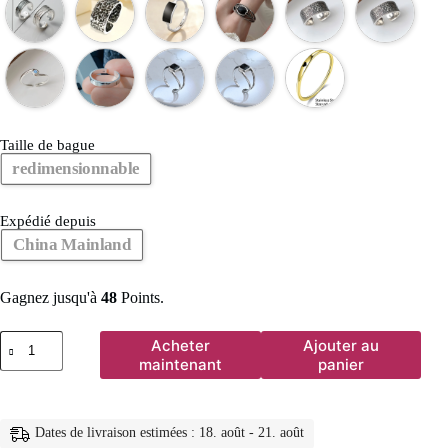
Taille de bague
redimensionnable
Expédié depuis
China Mainland
Gagnez jusqu'à
48
Points.
quantité
Acheter
Ajouter au
de
maintenant
panier
Bague
Girlbible
en
argent
Dates de livraison estimées : 18. août - 21. août
sterling