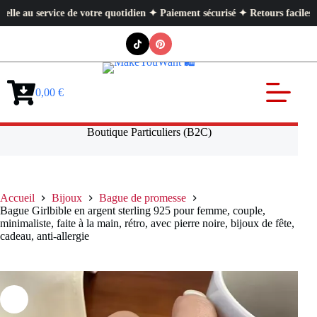
u service de votre quotidien ✦ Paiement sécurisé ✦ Retours faciles
Passer
au
contenu
0,00
€
Panier
d’achat
Boutique Particuliers (B2C)
Accueil
Bijoux
Bague de promesse
Bague Girlbible en argent sterling 925 pour femme, couple,
minimaliste, faite à la main, rétro, avec pierre noire, bijoux de fête,
cadeau, anti-allergie