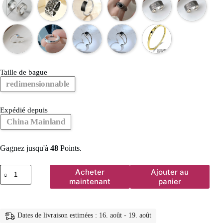
Taille de bague
redimensionnable
Expédié depuis
China Mainland
Gagnez jusqu'à
48
Points.
quantité
Acheter
Ajouter au
de
maintenant
panier
Bague
Girlbible
en
argent
Dates de livraison estimées : 16. août - 19. août
sterling