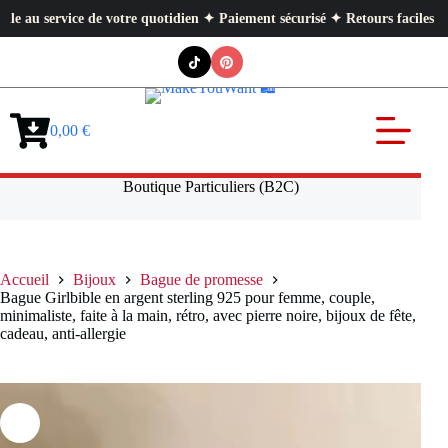
 service de votre quotidien ✦ Paiement sécurisé ✦ Retours faciles
Passer
au
contenu
0,00
€
Panier
d’achat
Boutique Particuliers (B2C)
Accueil
Bijoux
Bague de promesse
Bague Girlbible en argent sterling 925 pour femme, couple,
minimaliste, faite à la main, rétro, avec pierre noire, bijoux de fête,
cadeau, anti-allergie