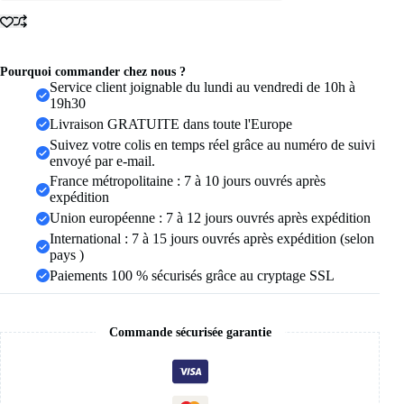
925
pour
femme,
couple,
minimaliste,
Pourquoi commander chez nous ?
faite
Service client joignable du lundi au vendredi de 10h à
à
19h30
la
Livraison GRATUITE dans toute l'Europe
main,
Suivez votre colis en temps réel grâce au numéro de suivi
rétro,
envoyé par e-mail.
avec
pierre
France métropolitaine : 7 à 10 jours ouvrés après
noire,
expédition
bijoux
Union européenne : 7 à 12 jours ouvrés après expédition
de
International : 7 à 15 jours ouvrés après expédition (selon
fête,
cadeau,
pays )
anti-
Paiements 100 % sécurisés grâce au cryptage SSL
allergie
Commande sécurisée garantie