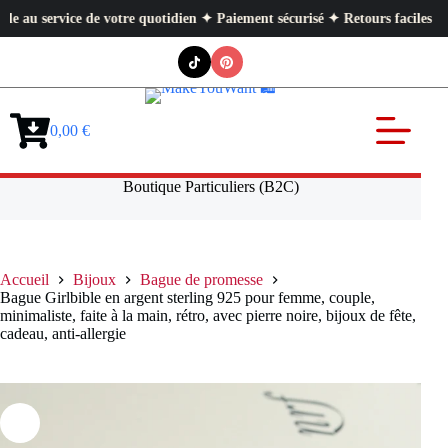
u service de votre quotidien ✦ Paiement sécurisé ✦ Retours faciles
Passer
au
contenu
0,00
€
Panier
d’achat
Boutique Particuliers (B2C)
Accueil
Bijoux
Bague de promesse
Bague Girlbible en argent sterling 925 pour femme, couple,
minimaliste, faite à la main, rétro, avec pierre noire, bijoux de fête,
cadeau, anti-allergie