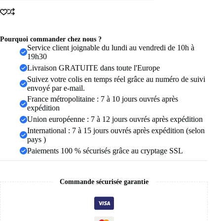
925
pour
femme,
couple,
minimaliste,
Pourquoi commander chez nous ?
faite
Service client joignable du lundi au vendredi de 10h à
à
19h30
la
Livraison GRATUITE dans toute l'Europe
main,
Suivez votre colis en temps réel grâce au numéro de suivi
rétro,
envoyé par e-mail.
avec
pierre
France métropolitaine : 7 à 10 jours ouvrés après
noire,
expédition
bijoux
Union européenne : 7 à 12 jours ouvrés après expédition
de
International : 7 à 15 jours ouvrés après expédition (selon
fête,
cadeau,
pays )
anti-
Paiements 100 % sécurisés grâce au cryptage SSL
allergie
Commande sécurisée garantie