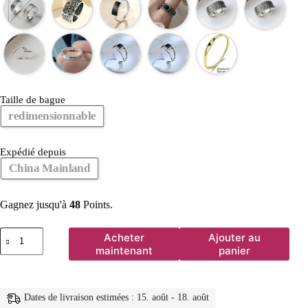
Taille de bague
redimensionnable
Expédié depuis
China Mainland
Gagnez jusqu'à
48
Points.
quantité
Acheter
Ajouter au
de
maintenant
panier
Bague
Girlbible
en
argent
Dates de livraison estimées : 15. août - 18. août
sterling