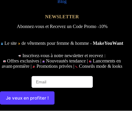
Blog
NEWSLETTER
Abonnez-vous et Recevez un Code Promo -10%
Le site
de vêtements pour femme & homme -
MakeYouWant
Inscrivez-vous à notre newsletter et recevez :
Offres exclusives |
Nouveautés tendance |
Lancements en
avant-première |
Promotions privées |
Conseils mode & looks
Je veux en profiter !
Copyright © 2026 - Ce site a été conçu et réalisé par
Prime-
Digital.fr
|
Plan du site