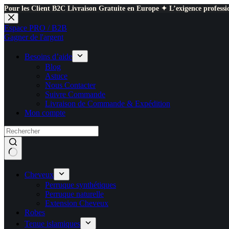
Pour les Client B2C Livraison Gratuite en Europe ✦ L’exigence professio
Passer
au
Espace PRO / B2B
contenu
Gagner de l'argent
Besoins d’aide
Blog
Astuce
Nous Contacter
Suivre Commande
Livraison de Commande & Expédition
Mon compte
Cheveux
Perruque synthétiques
Perruque naturelle
Extension Cheveux
Robes
Tenue islamiques