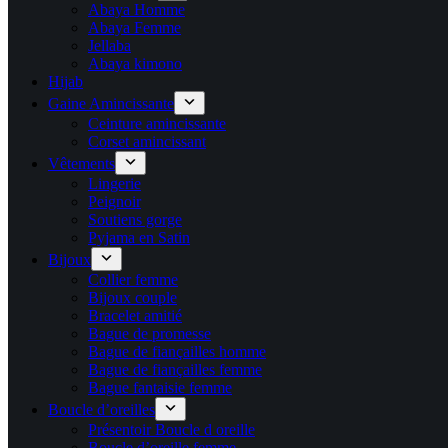
Abaya Homme
Abaya Femme
Jellaba
Abaya kimono
Hijab
Gaine Amincissante
Ceinture amincissante
Corset amincissant
Vêtements
Lingerie
Peignoir
Soutiens gorge
Pyjama en Satin
Bijoux
Collier femme
Bijoux couple
Bracelet amitié
Bague de promesse
Bague de fiançailles homme
Bague de fiançailles femme
Bague fantaisie femme
Boucle d’oreilles
Présentoir Boucle d oreille
Boucle d’oreille femme