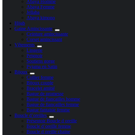
Abaya Homme
Abaya Femme
Jellaba
Abaya kimono
Hijab
Gaine Amincissante
Ceinture amincissante
Corset amincissant
Vêtements
Lingerie
Peignoir
Soutiens gorge
Pyjama en Satin
Bijoux
Collier femme
Bijoux couple
Bracelet amitié
Bague de promesse
Bague de fiançailles homme
Bague de fiançailles femme
Bague fantaisie femme
Boucle d’oreilles
Présentoir Boucle d oreille
Boucle d’oreille femme
Boucle d oreille chaine