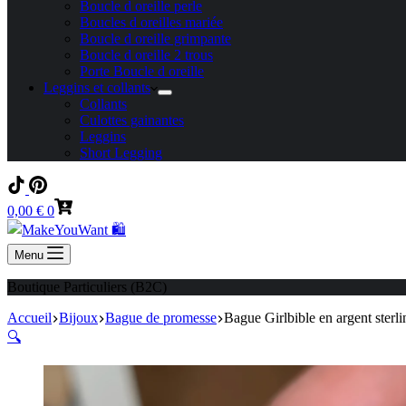
Boucle d oreille perle
Boucles d oreilles mariée
Boucle d oreille grimpante
Boucle d oreille 2 trous
Porte Boucle d oreille
Leggins et collants
Collants
Culottes gainantes
Leggins
Short Legging
Panier
0,00
€
0
d’achat
Menu
Boutique Particuliers (B2C)
Accueil
Bijoux
Bague de promesse
Bague Girlbible en argent sterlin
🔍