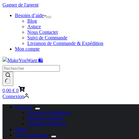
Gagner de l'argent
Besoins d’aide
Blog
Astuce
Nous Contacter
Suivi de Commande
Livraison de Commande & Expédition
Mon compte
Panier
0,00
€
0
d’achat
Connexion
Cheveux
Perruque synthétiques
Perruque naturelle
Extension Cheveux
Robes
Tenue islamiques