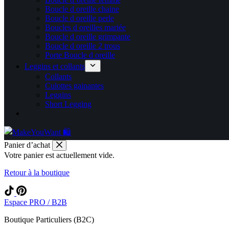
Boucle d oreille chaine
Boucle d oreille perle
Boucles d oreilles mariée
Boucle d oreille grimpante
Boucle d oreille 2 trous
Porte Boucle d oreille
Leggins et collants
Collants
Culottes gainantes
Leggins
Short Legging
Panier d’achat
Votre panier est actuellement vide.
Retour à la boutique
Espace PRO / B2B
Boutique Particuliers (B2C)