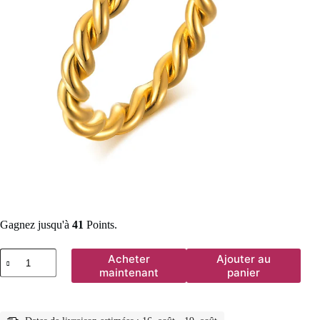
Gagnez jusqu'à
41
Points.
quantité
Acheter
Ajouter au
de
maintenant
panier
Bague
mince
Chic
en