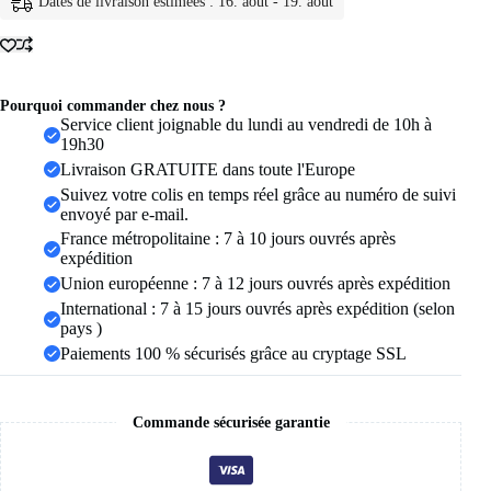
Dates de livraison estimées : 16. août - 19. août
corde
torsadée
pour
femmes,
bagues
de
Pourquoi commander chez nous ?
mariage
Service client joignable du lundi au vendredi de 10h à
en
19h30
métal
Livraison GRATUITE dans toute l'Europe
en
Suivez votre colis en temps réel grâce au numéro de suivi
acier
envoyé par e-mail.
inoxydable,
nouveaux
France métropolitaine : 7 à 10 jours ouvrés après
bijoux
expédition
de
Union européenne : 7 à 12 jours ouvrés après expédition
fête
International : 7 à 15 jours ouvrés après expédition (selon
Vintage
simples
pays )
et
Paiements 100 % sécurisés grâce au cryptage SSL
élégants
Commande sécurisée garantie