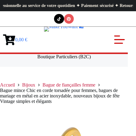
 au service de votre quotidien ✦ Paiement sécurisé ✦ Retours faciles
Passer
au
contenu
0,00
€
Panier
d’achat
Boutique Particuliers (B2C)
Accueil
Bijoux
Bague de fiançailles femme
Bague mince Chic en corde torsadée pour femmes, bagues de
mariage en métal en acier inoxydable, nouveaux bijoux de fête
Vintage simples et élégants