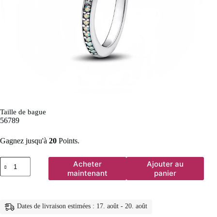
Taille de bague
5
6
7
8
9
Gagnez jusqu'à
20
Points.
quantité
Acheter
Ajouter au
de
maintenant
panier
Bague
populaire
en
argent
Dates de livraison estimées : 17. août - 20. août
sterling