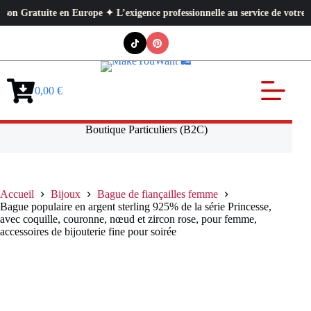
atuite en Europe ✦ L’exigence professionnelle au service de votre quotidi
Passer
au
contenu
0,00
€
Panier
d’achat
Boutique Particuliers (B2C)
Accueil
Bijoux
Bague de fiançailles femme
Bague populaire en argent sterling 925% de la série Princesse,
avec coquille, couronne, nœud et zircon rose, pour femme,
accessoires de bijouterie fine pour soirée