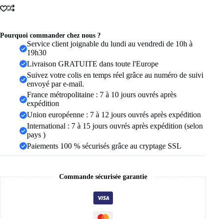
925%
de
la
série
Princesse,
Pourquoi commander chez nous ?
avec
Service client joignable du lundi au vendredi de 10h à
coquille,
19h30
couronne,
Livraison GRATUITE dans toute l'Europe
nœud
Suivez votre colis en temps réel grâce au numéro de suivi
et
envoyé par e-mail.
zircon
rose,
France métropolitaine : 7 à 10 jours ouvrés après
pour
expédition
femme,
Union européenne : 7 à 12 jours ouvrés après expédition
accessoires
International : 7 à 15 jours ouvrés après expédition (selon
de
bijouterie
pays )
fine
Paiements 100 % sécurisés grâce au cryptage SSL
pour
soirée
Commande sécurisée garantie