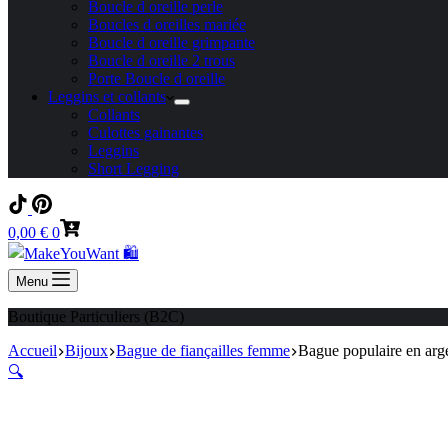
Boucle d oreille perle
Boucles d oreilles mariée
Boucle d oreille grimpante
Boucle d oreille 2 trous
Porte Boucle d oreille
Leggins et collants
Collants
Culottes gainantes
Leggins
Short Legging
Panier
0,00
€
0
d’achat
Menu
Boutique Particuliers (B2C)
Accueil
Bijoux
Bague de fiançailles femme
Bague populaire en arge
🔍