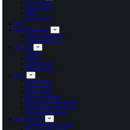
Abaya Homme
Abaya Femme
Jellaba
Abaya kimono
Hijab
Gaine Amincissante
Ceinture amincissante
Corset amincissant
Vêtements
Lingerie
Peignoir
Soutiens gorge
Pyjama en Satin
Bijoux
Collier femme
Bijoux couple
Bracelet amitié
Bague de promesse
Bague de fiançailles homme
Bague de fiançailles femme
Bague fantaisie femme
Boucle d’oreilles
Présentoir Boucle d oreille
Boucle d’oreille femme