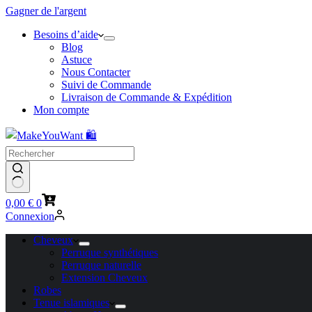
Gagner de l'argent
Besoins d’aide
Blog
Astuce
Nous Contacter
Suivi de Commande
Livraison de Commande & Expédition
Mon compte
Panier
0,00
€
0
d’achat
Connexion
Cheveux
Perruque synthétiques
Perruque naturelle
Extension Cheveux
Robes
Tenue islamiques