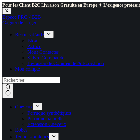
Pour les Client B2C Livraison Gratuite en Europe ✦ L’exigence professio
Passer
au
Espace PRO / B2B
contenu
Gagner de l'argent
Besoins d’aide
Blog
Astuce
Nous Contacter
Suivre Commande
Livraison de Commande & Expédition
Mon compte
Cheveux
Perruque synthétiques
Perruque naturelle
Extension Cheveux
Robes
Tenue islamiques