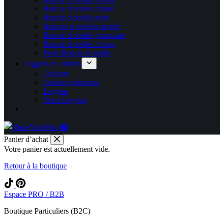
Boucle d oreille chaine
Boucle d oreille perle
Boucles d oreilles mariée
Boucle d oreille grimpante
Boucle d oreille 2 trous
Porte Boucle d oreille
Leggins et collants
Collants
Culottes gainantes
Leggins
Short Legging
Panier d’achat
Votre panier est actuellement vide.
Retour à la boutique
Espace PRO / B2B
Boutique Particuliers (B2C)