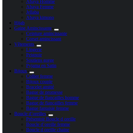
Abaya Homme
Abaya Femme
Jellaba
Abaya kimono
Hijab
Gaine Amincissante
Ceinture amincissante
Corset amincissant
Vêtements
Lingerie
Peignoir
Soutiens gorge
Pyjama en Satin
Bijoux
Collier femme
Bijoux couple
Bracelet amitié
Bague de promesse
Bague de fiançailles homme
Bague de fiançailles femme
Bague fantaisie femme
Boucle d’oreilles
Présentoir Boucle d oreille
Boucle d’oreille femme
Boucle d oreille chaine