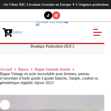
Client B2C Livraison Gratuite en Europe ✦ L’exigence professionnelle au s
Passer
au
contenu
0,00
€
Panier
d’achat
Boutique Particuliers (B2C)
Accueil
Bijoux
Bague fantaisie femme
Bague Vintage en acier inoxydable pour femmes, anneau
d’ouverture d’huile goutte à goutte blanche, Simple, couleur or,
géométrique réglable, bijoux 2023