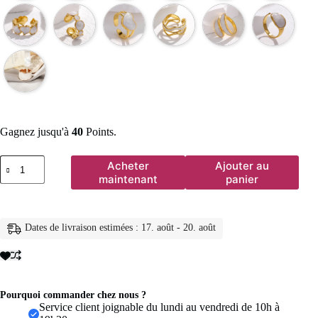
Gagnez jusqu'à
40
Points.
quantité
Acheter
Ajouter au
de
maintenant
panier
Bague
Vintage
en
acier
Dates de livraison estimées : 17. août - 20. août
inoxydable
pour
femmes,
anneau
d'ouverture
d'huile
Pourquoi commander chez nous ?
goutte
Service client joignable du lundi au vendredi de 10h à
à