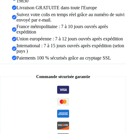
19h30
goutte
Livraison GRATUITE dans toute l'Europe
blanche,
Suivez votre colis en temps réel grâce au numéro de suivi
Simple,
envoyé par e-mail.
couleur
or,
France métropolitaine : 7 à 10 jours ouvrés après
géométrique
expédition
réglable,
Union européenne : 7 à 12 jours ouvrés après expédition
bijoux
International : 7 à 15 jours ouvrés après expédition (selon
2023
pays )
Paiements 100 % sécurisés grâce au cryptage SSL
Commande sécurisée garantie