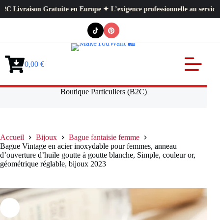
raison Gratuite en Europe ✦ L’exigence professionnelle au service de votr
Passer
au
contenu
0,00
€
Panier
d’achat
Boutique Particuliers (B2C)
Accueil
Bijoux
Bague fantaisie femme
Bague Vintage en acier inoxydable pour femmes, anneau
d’ouverture d’huile goutte à goutte blanche, Simple, couleur or,
géométrique réglable, bijoux 2023