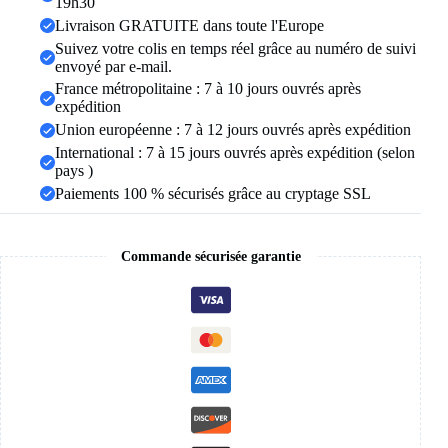
19h30
goutte
Livraison GRATUITE dans toute l'Europe
blanche,
Suivez votre colis en temps réel grâce au numéro de suivi
Simple,
envoyé par e-mail.
couleur
or,
France métropolitaine : 7 à 10 jours ouvrés après
géométrique
expédition
réglable,
Union européenne : 7 à 12 jours ouvrés après expédition
bijoux
International : 7 à 15 jours ouvrés après expédition (selon
2023
pays )
Paiements 100 % sécurisés grâce au cryptage SSL
Commande sécurisée garantie