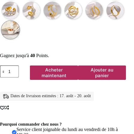
Gagnez jusqu'à
40
Points.
quantité
Acheter
Ajouter au
de
maintenant
panier
Bague
Vintage
en
acier
Dates de livraison estimées : 17. août - 20. août
inoxydable
pour
femmes,
anneau
d'ouverture
d'huile
Pourquoi commander chez nous ?
goutte
Service client joignable du lundi au vendredi de 10h à
à