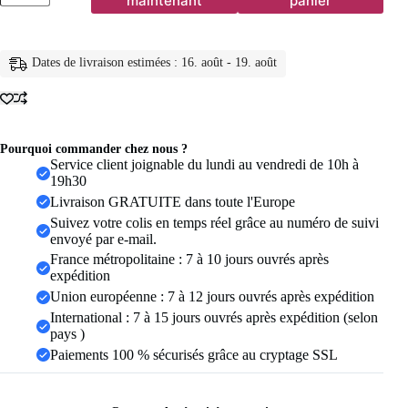
maintenant
panier
Bagues
ajourées
en
chaîne
Dates de livraison estimées : 16. août - 19. août
pour
femmes,
couleur
or,
acier
inoxydable,
Pourquoi commander chez nous ?
Zircon,
Service client joignable du lundi au vendredi de 10h à
croix
19h30
ouverte,
Livraison GRATUITE dans toute l'Europe
tendance,
Suivez votre colis en temps réel grâce au numéro de suivi
bijoux
envoyé par e-mail.
esthétiques
de
France métropolitaine : 7 à 10 jours ouvrés après
mariage,
expédition
cadeau
Union européenne : 7 à 12 jours ouvrés après expédition
International : 7 à 15 jours ouvrés après expédition (selon
pays )
Paiements 100 % sécurisés grâce au cryptage SSL