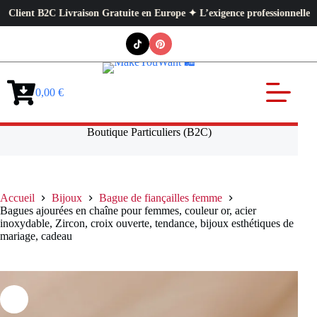
t B2C Livraison Gratuite en Europe ✦ L’exigence professionnelle au servic
Passer
au
contenu
0,00
€
Panier
d’achat
Boutique Particuliers (B2C)
Accueil
Bijoux
Bague de fiançailles femme
Bagues ajourées en chaîne pour femmes, couleur or, acier
inoxydable, Zircon, croix ouverte, tendance, bijoux esthétiques de
mariage, cadeau