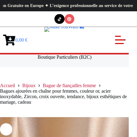
✦ L’exigence professionnelle au service de votre quotidien ✦ Paiement séc
Passer
au
contenu
0,00
€
Panier
d’achat
Boutique Particuliers (B2C)
Accueil
Bijoux
Bague de fiançailles femme
Bagues ajourées en chaîne pour femmes, couleur or, acier
inoxydable, Zircon, croix ouverte, tendance, bijoux esthétiques de
mariage, cadeau