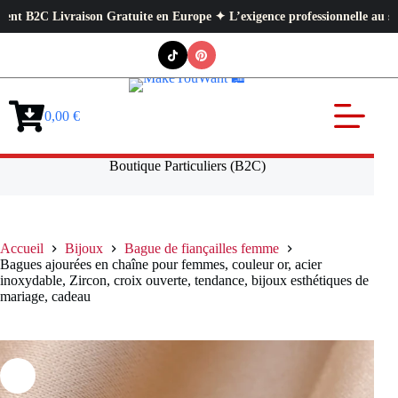
tuite en Europe ✦ L’exigence professionnelle au service de votre quotidie
Passer
au
contenu
0,00
€
Panier
d’achat
Boutique Particuliers (B2C)
Accueil
Bijoux
Bague de fiançailles femme
Bagues ajourées en chaîne pour femmes, couleur or, acier
inoxydable, Zircon, croix ouverte, tendance, bijoux esthétiques de
mariage, cadeau