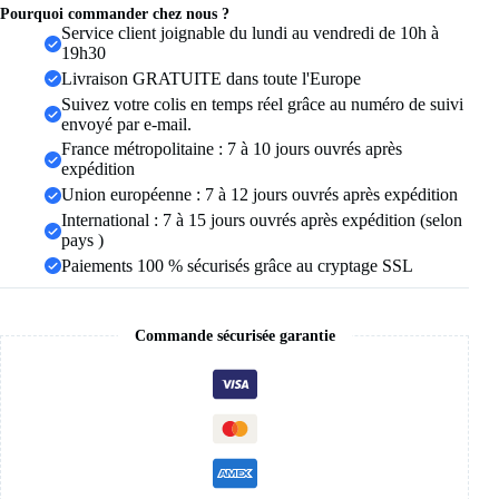
en
Pourquoi commander chez nous ?
acier
Service client joignable du lundi au vendredi de 10h à
inoxydable
19h30
plaqué
Livraison GRATUITE dans toute l'Europe
or,
Suivez votre colis en temps réel grâce au numéro de suivi
fleur
envoyé par e-mail.
papillon,
bijoux
France métropolitaine : 7 à 10 jours ouvrés après
brillants
expédition
de
Union européenne : 7 à 12 jours ouvrés après expédition
fête
International : 7 à 15 jours ouvrés après expédition (selon
exquis,
2025
pays )
Paiements 100 % sécurisés grâce au cryptage SSL
Commande sécurisée garantie