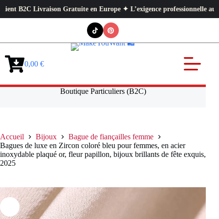
vraison Gratuite en Europe ✦ L’exigence professionnelle au service de vo
Passer
au
contenu
0,00
€
Panier
d’achat
Boutique Particuliers (B2C)
Accueil
Bijoux
Bague de fiançailles femme
Bagues de luxe en Zircon coloré bleu pour femmes, en acier
inoxydable plaqué or, fleur papillon, bijoux brillants de fête exquis,
2025