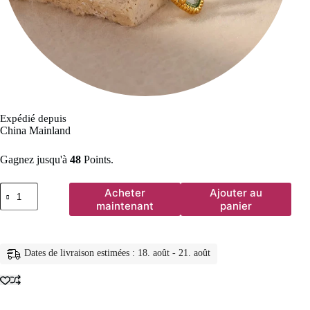
Expédié depuis
China Mainland
Gagnez jusqu'à
48
Points.
quantité
Acheter
Ajouter au
de
maintenant
panier
Bagues
de
luxe
en
Dates de livraison estimées : 18. août - 21. août
Zircon
coloré
bleu
pour
femmes,