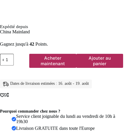
Expédié depuis
China Mainland
Gagnez jusqu'à
42
Points.
quantité
Acheter
Ajouter au
de
maintenant
panier
Bagues
de
mariage
rotatives
Dates de livraison estimées : 16. août - 19. août
à
quatre
trèfles
pour
femmes,
anneau
Pourquoi commander chez nous ?
d'anxiété
Service client joignable du lundi au vendredi de 10h à
Anti-
19h30
Stress
Livraison GRATUITE dans toute l'Europe
en