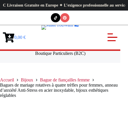
on Gratuite en Europe ✦ L’exigence professionnelle au service de votre qu
Passer
au
contenu
0,00
€
Panier
d’achat
Boutique Particuliers (B2C)
Accueil
Bijoux
Bague de fiançailles femme
Bagues de mariage rotatives à quatre trèfles pour femmes, anneau
d’anxiété Anti-Stress en acier inoxydable, bijoux esthétiques
réglables