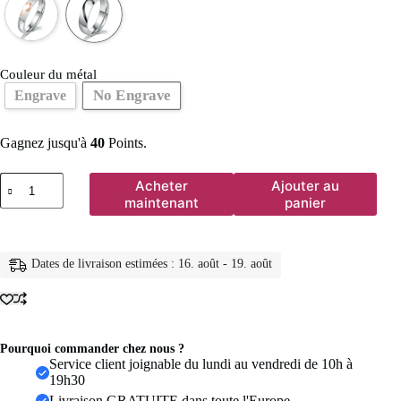
Couleur du métal
No Engrave
Engrave
Gagnez jusqu'à
40
Points.
quantité
Acheter
Ajouter au
de
maintenant
panier
Bagues
de
promesse
assorties
Dates de livraison estimées : 16. août - 19. août
pour
les
couples,
t'aime
pour
toujours,
Pourquoi commander chez nous ?
ensembles
Service client joignable du lundi au vendredi de 10h à
de
19h30
alliances
Livraison GRATUITE dans toute l'Europe