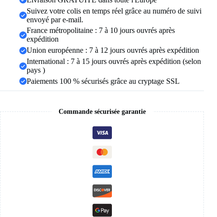
pour
Suivez votre colis en temps réel grâce au numéro de suivi
lui
envoyé par e-mail.
et
elle,
France métropolitaine : 7 à 10 jours ouvrés après
bagues
expédition
demi-
Union européenne : 7 à 12 jours ouvrés après expédition
cœur
International : 7 à 15 jours ouvrés après expédition (selon
en
acier
pays )
inoxydable,
Paiements 100 % sécurisés grâce au cryptage SSL
ajustement
confortable
Commande sécurisée garantie