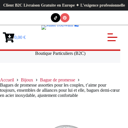
nt B2C Livraison Gratuite en Europe ✦ L’exigence professionnelle au servi
Passer
au
contenu
0,00
€
Panier
d’achat
Boutique Particuliers (B2C)
Accueil
Bijoux
Bague de promesse
Bagues de promesse assorties pour les couples, t’aime pour
toujours, ensembles de alliances pour lui et elle, bagues demi-cœur
en acier inoxydable, ajustement confortable