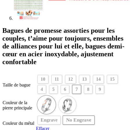
Bagues de promesse assorties pour les
couples, t’aime pour toujours, ensembles
de alliances pour lui et elle, bagues demi-
cœur en acier inoxydable, ajustement
confortable
10
11
12
13
14
15
Taille de bague
7
4
5
6
8
9
Couleur de la
pierre principale
No Engrave
Engrave
Couleur du métal
Effacer