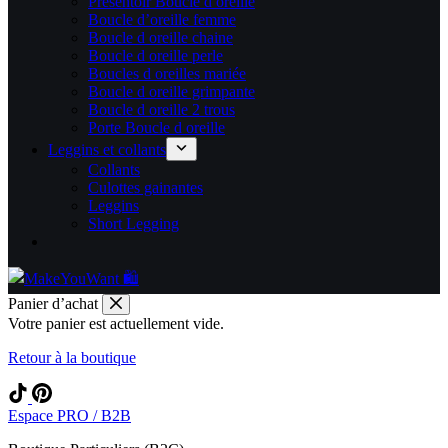
Présentoir Boucle d oreille
Boucle d’oreille femme
Boucle d oreille chaine
Boucle d oreille perle
Boucles d oreilles mariée
Boucle d oreille grimpante
Boucle d oreille 2 trous
Porte Boucle d oreille
Leggins et collants
Collants
Culottes gainantes
Leggins
Short Legging
Panier d’achat
Votre panier est actuellement vide.
Retour à la boutique
Espace PRO / B2B