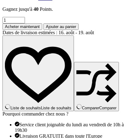
Gagnez jusqu'à
40
Points.
quantité
de
Acheter maintenant
Ajouter au panier
Bagues
Dates de livraison estimées : 16. août - 19. août
de
promesse
assorties
pour
les
couples,
t'aime
pour
toujours,
ensembles
de
alliances
pour
lui
Liste de souhaits
Liste de souhaits
Comparer
Comparer
et
Pourquoi commander chez nous ?
elle,
bagues
Service client joignable du lundi au vendredi de 10h à
demi-
19h30
cœur
Livraison GRATUITE dans toute l'Europe