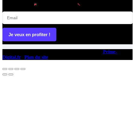
avant-première |
Promotions privées |
Conseils mode & looks
Je veux en profiter !
Copyright © 2026 - Ce site a été conçu et réalisé par
Prime-
Digital.fr
|
Plan du site