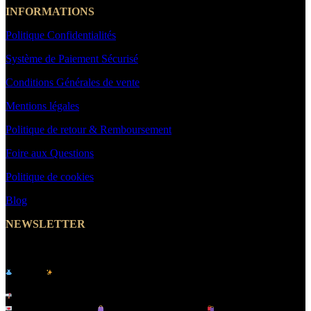
INFORMATIONS
Politique Confidentialités
Système de Paiement Sécurisé
Conditions Générales de vente
Mentions légales
Politique de retour & Remboursement
Foire aux Questions
Politique de cookies
Blog
NEWSLETTER
Abonnez-vous et Recevez un Code Promo -10%
Le site
de vêtements pour femme & homme -
MakeYouWant
Inscrivez-vous à notre newsletter et recevez :
Offres exclusives |
Nouveautés tendance |
Lancements en