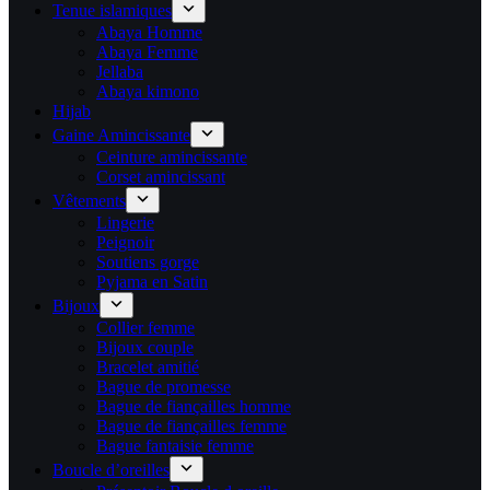
Tenue islamiques
Abaya Homme
Abaya Femme
Jellaba
Abaya kimono
Hijab
Gaine Amincissante
Ceinture amincissante
Corset amincissant
Vêtements
Lingerie
Peignoir
Soutiens gorge
Pyjama en Satin
Bijoux
Collier femme
Bijoux couple
Bracelet amitié
Bague de promesse
Bague de fiançailles homme
Bague de fiançailles femme
Bague fantaisie femme
Boucle d’oreilles