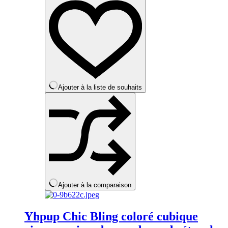
plusieurs
variations.
Les
options
peuvent
être
choisies
sur
la
Ajouter à la liste de souhaits
page
du
produit
Ajouter à la comparaison
Yhpup Chic Bling coloré cubique