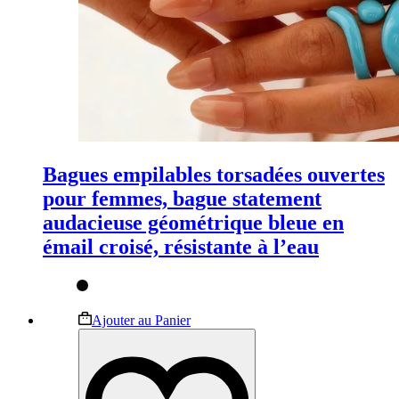
Bagues empilables torsadées ouvertes
pour femmes, bague statement
audacieuse géométrique bleue en
émail croisé, résistante à l’eau
Ce
Ajouter au Panier
produit
a
plusieurs
variations.
Les