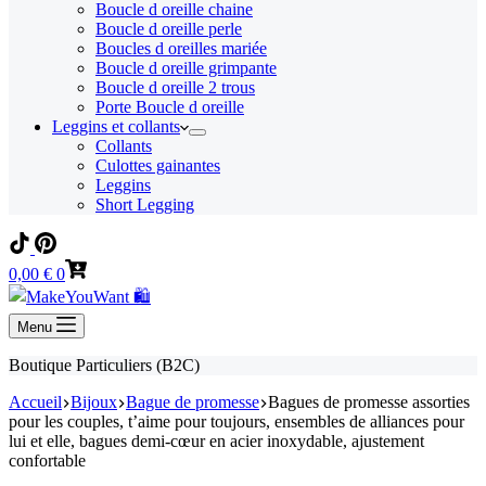
Boucle d oreille chaine
Boucle d oreille perle
Boucles d oreilles mariée
Boucle d oreille grimpante
Boucle d oreille 2 trous
Porte Boucle d oreille
Leggins et collants
Collants
Culottes gainantes
Leggins
Short Legging
Panier
0,00
€
0
d’achat
Menu
Boutique Particuliers (B2C)
Accueil
Bijoux
Bague de promesse
Bagues de promesse assorties
pour les couples, t’aime pour toujours, ensembles de alliances pour
lui et elle, bagues demi-cœur en acier inoxydable, ajustement
confortable