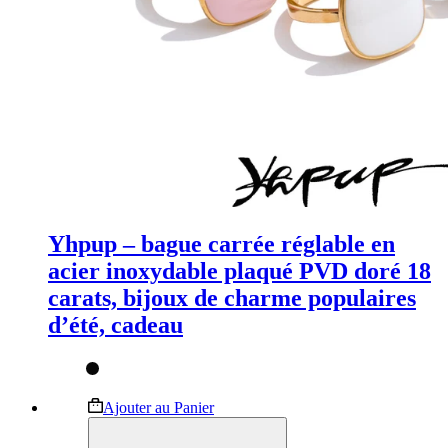
Yhpup – bague carrée réglable en
acier inoxydable plaqué PVD doré 18
carats, bijoux de charme populaires
d’été, cadeau
Ce
Ajouter au Panier
produit
a