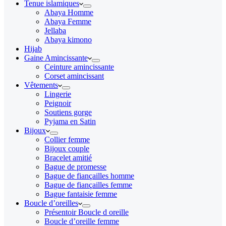
Tenue islamiques
Abaya Homme
Abaya Femme
Jellaba
Abaya kimono
Hijab
Gaine Amincissante
Ceinture amincissante
Corset amincissant
Vêtements
Lingerie
Peignoir
Soutiens gorge
Pyjama en Satin
Bijoux
Collier femme
Bijoux couple
Bracelet amitié
Bague de promesse
Bague de fiançailles homme
Bague de fiançailles femme
Bague fantaisie femme
Boucle d’oreilles
Présentoir Boucle d oreille
Boucle d’oreille femme