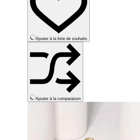
options
peuvent
être
choisies
sur
la
Ajouter à la liste de souhaits
page
du
produit
Ajouter à la comparaison