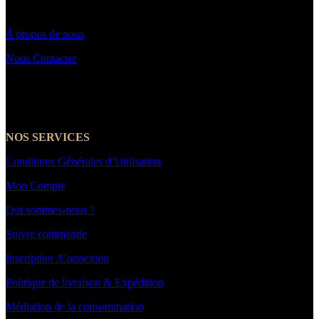
Par email : Contact@makeyouwant.fr
À
propos de nous
Nous Contacter
☎️+33 7 66 39 21 14
NOS SERVICES
Conditions Générales d’Utilisation
Mon Compte
Qui sommes-nous ?
Suivre commande
Inscription /Connexion
Politique de livraison & Expédition
Médiation de la consommation