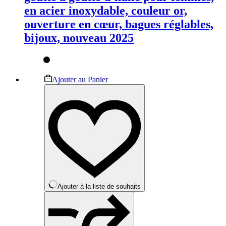
en acier inoxydable, couleur or,
ouverture en cœur, bagues réglables,
bijoux, nouveau 2025
Ce
Ajouter au Panier
produit
a
plusieurs
variations.
Les
options
peuvent
être
choisies
sur
la
Ajouter à la liste de souhaits
page
du
produit