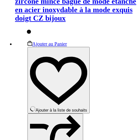
zircone mince bague de mode étanche
en acier inoxydable à la mode exquis
doigt CZ bijoux
Ce
Ajouter au Panier
produit
a
plusieurs
variations.
Les
options
peuvent
être
choisies
sur
la
Ajouter à la liste de souhaits
page
du
produit