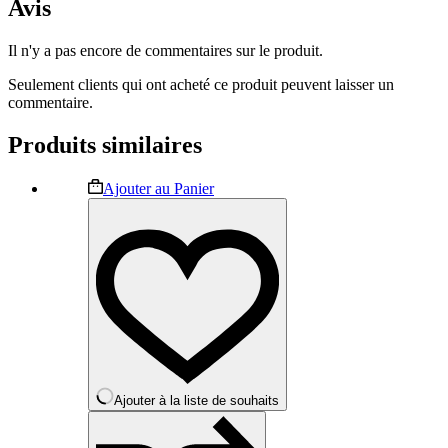
Avis
Il n'y a pas encore de commentaires sur le produit.
Seulement clients qui ont acheté ce produit peuvent laisser un
commentaire.
Produits similaires
Ce
Ajouter au Panier
produit
a
plusieurs
variations.
Les
options
peuvent
être
choisies
sur
la
Ajouter à la liste de souhaits
page
du
produit