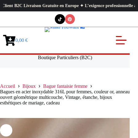
t B2C Livraison Gratuite en Europe ✦ L’exigence professionnelle au servi
Passer
au
contenu
0,00
€
Panier
d’achat
Boutique Particuliers (B2C)
Accueil
Bijoux
Bague fantaisie femme
Bagues en acier inoxydable 316L pour femmes, couleur or, anneau
ouvert géométrique multicouche, Vintage, étanche, bijoux
esthétiques de mariage, cadeau