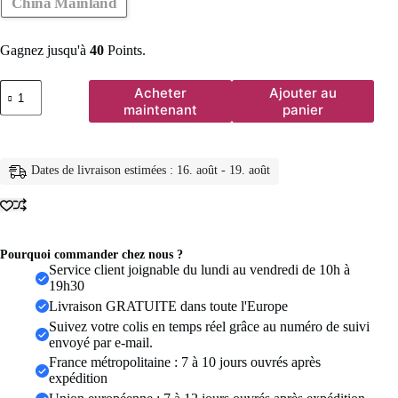
China Mainland
Gagnez jusqu'à
40
Points.
quantité
Acheter
Ajouter au
de
maintenant
panier
Bagues
en
acier
inoxydable
Dates de livraison estimées : 16. août - 19. août
316L
pour
femmes,
couleur
or,
anneau
Pourquoi commander chez nous ?
ouvert
Service client joignable du lundi au vendredi de 10h à
géométrique
19h30
multicouche,
Livraison GRATUITE dans toute l'Europe
Vintage,
Suivez votre colis en temps réel grâce au numéro de suivi
étanche,
envoyé par e-mail.
bijoux
esthétiques
France métropolitaine : 7 à 10 jours ouvrés après
de
expédition
mariage,