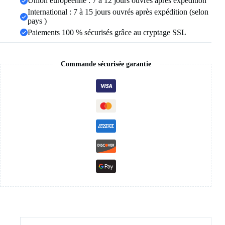
Union européenne : 7 à 12 jours ouvrés après expédition
cadeau
International : 7 à 15 jours ouvrés après expédition (selon
pays )
Paiements 100 % sécurisés grâce au cryptage SSL
Commande sécurisée garantie