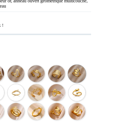
eur or, anneau ouvert géométrique multicouche,
deau
 !