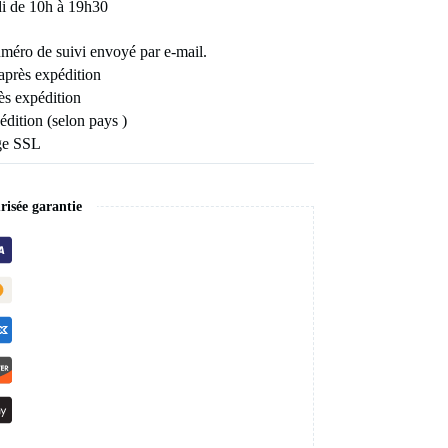
di de 10h à 19h30
uméro de suivi envoyé par e-mail.
 après expédition
ès expédition
édition (selon pays )
age SSL
isée garantie