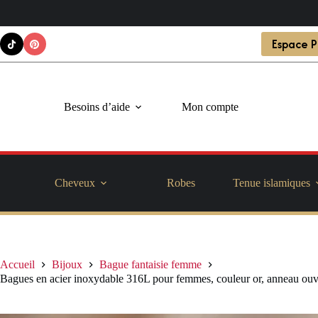
Passer
Espace P
au
contenu
Besoins d’aide
Mon compte
Cheveux
Robes
Tenue islamiques
Accueil
Bijoux
Bague fantaisie femme
Bagues en acier inoxydable 316L pour femmes, couleur or, anneau ouve