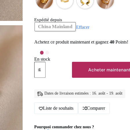
Expédié depuis
China Mainland
Effacer
Achetez ce produit maintenant et gagnez
40
Points!
En stock
quantité
de
Acheter maintenan
Bagues
en
acier
inoxydable
316L
Dates de livraison estimées : 16. août - 19. août
pour
femmes,
Liste de souhaits
Comparer
couleur
or,
anneau
ouvert
Pourquoi commander chez nous ?
géométrique