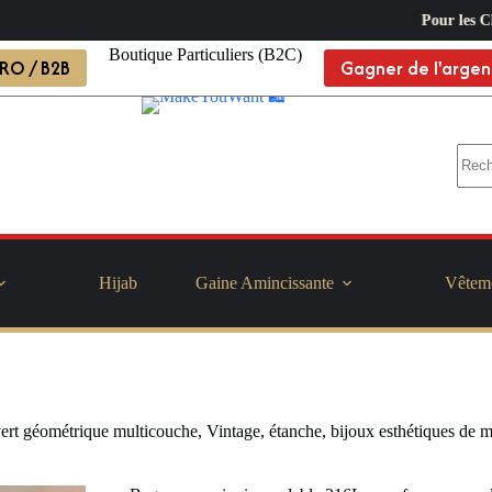
Pour les Client B2C Livraison
Boutique Particuliers (B2C)
RO / B2B
Gagner de l'argen
Hijab
Gaine Amincissante
Vêtem
rt géométrique multicouche, Vintage, étanche, bijoux esthétiques de m