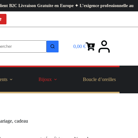
 Gratuite en Europe ✦ L’exigence professionnelle au service de votre quot
t
0,00
€
Panier
d’achat
ents
Bijoux
Boucle d’oreilles
ariage, cadeau