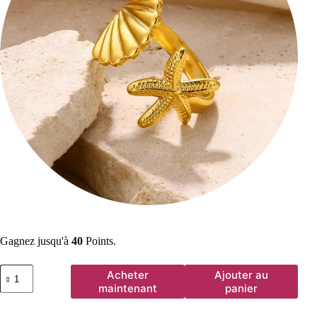
Gagnez jusqu'à
40
Points.
quantité
Acheter
Ajouter au
de
maintenant
panier
Bagues
en