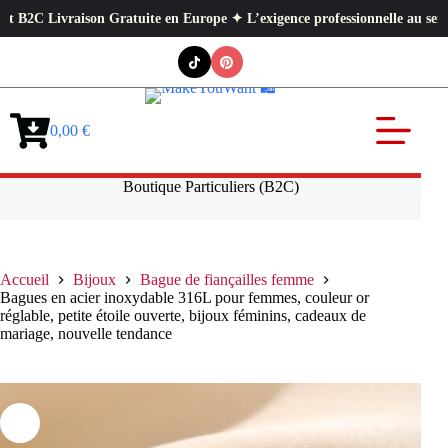
on Gratuite en Europe ✦ L’exigence professionnelle au service de votre qu
Passer
au
contenu
0,00
€
Panier
d’achat
Boutique Particuliers (B2C)
Accueil
Bijoux
Bague de fiançailles femme
Bagues en acier inoxydable 316L pour femmes, couleur or
réglable, petite étoile ouverte, bijoux féminins, cadeaux de
mariage, nouvelle tendance