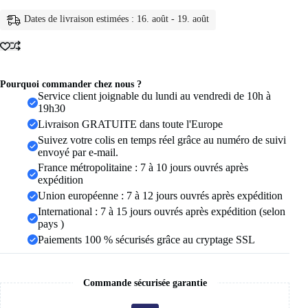
acier
inoxydable
Dates de livraison estimées : 16. août - 19. août
316L
pour
femmes,
couleur
or
réglable,
Pourquoi commander chez nous ?
petite
Service client joignable du lundi au vendredi de 10h à
étoile
19h30
ouverte,
Livraison GRATUITE dans toute l'Europe
bijoux
Suivez votre colis en temps réel grâce au numéro de suivi
féminins,
envoyé par e-mail.
cadeaux
de
France métropolitaine : 7 à 10 jours ouvrés après
mariage,
expédition
nouvelle
Union européenne : 7 à 12 jours ouvrés après expédition
tendance
International : 7 à 15 jours ouvrés après expédition (selon
pays )
Paiements 100 % sécurisés grâce au cryptage SSL
Commande sécurisée garantie