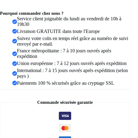
couleur
or
réglable,
Pourquoi commander chez nous ?
petite
Service client joignable du lundi au vendredi de 10h à
étoile
19h30
ouverte,
Livraison GRATUITE dans toute l'Europe
bijoux
Suivez votre colis en temps réel grâce au numéro de suivi
féminins,
envoyé par e-mail.
cadeaux
de
France métropolitaine : 7 à 10 jours ouvrés après
mariage,
expédition
nouvelle
Union européenne : 7 à 12 jours ouvrés après expédition
tendance
International : 7 à 15 jours ouvrés après expédition (selon
pays )
Paiements 100 % sécurisés grâce au cryptage SSL
Commande sécurisée garantie