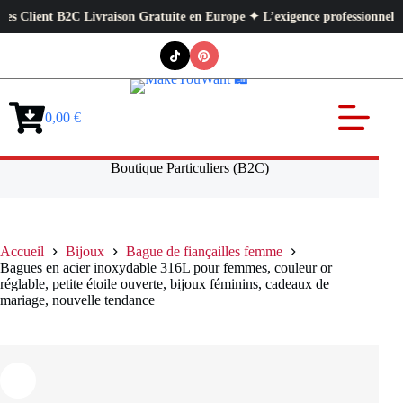
ient B2C Livraison Gratuite en Europe ✦ L’exigence professionnelle au ser
Passer
au
contenu
0,00
€
Panier
d’achat
Boutique Particuliers (B2C)
Accueil
Bijoux
Bague de fiançailles femme
Bagues en acier inoxydable 316L pour femmes, couleur or
réglable, petite étoile ouverte, bijoux féminins, cadeaux de
mariage, nouvelle tendance