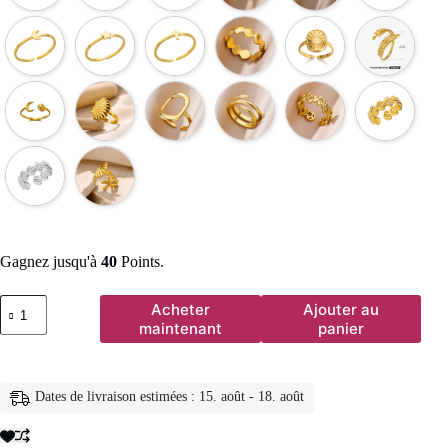
Gagnez jusqu'à
40
Points.
quantité
Acheter
Ajouter au
de
maintenant
panier
Bagues
en
acier
inoxydable
Dates de livraison estimées : 15. août - 18. août
316L
pour
femmes,