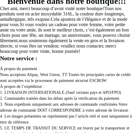
Bienvenue dans notre boutique!!!
Cher ami, merci beaucoup d’avoir visité notre boutique!Tous nos 
produits sont en acier inoxydable 316L, la couleur dure longtemps, 
antiallergique, très exquise.Cela ajoutera de l’élégance et de la mode 
pour vous.Si vous voulez un cadeau pour votre femme, votre petite 
amie ou votre amie, ils sont le meilleur choix, c’est également un bon 
choix pour une fête, un mariage, un anniversaire, vous pouvez choisir 
librement.nous soutenons également la vente en gros et la livraison 
directe, si vous êtes un vendeur, veuillez nous contacter, merci 
beaucoup pour votre visite, bonne journée!
Notre service :
À propos du paiement :
Nous acceptons Alipay, West Union, TT.Toutes les principales cartes de crédit 
sont acceptées via le processeur de paiement sécurisé ESCROW.
À propos de l’expédition :
1. LIVRAISON INTERNATIONALE.(Sauf certains pays et APO/FPO)
2. Commandes traitées dans les délais après la vérification du paiement.
3. Nous expédions uniquement aux adresses de commande confirmées.Votre 
adresse de commande DOIT CORRESPONDRE à votre adresse de livraison.
4. Les images présentées ne représentent pas l’article réel et sont uniquement à 
titre de référence.
5. LE TEMPS DE TRANSIT DU SERVICE est fourni par le transporteur et 