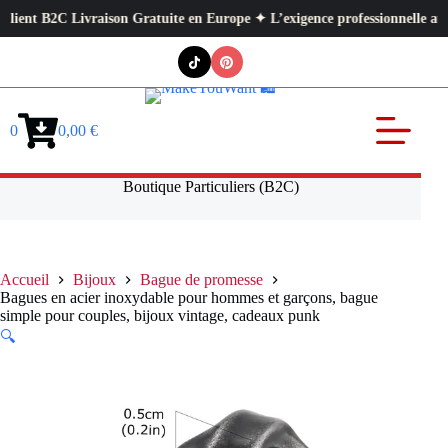
t B2C Livraison Gratuite en Europe ✦ L’exigence professionnelle au servic
Passer
au
contenu
0
0,00
€
Panier
d’achat
Boutique Particuliers (B2C)
Accueil
Bijoux
Bague de promesse
Bagues en acier inoxydable pour hommes et garçons, bague
simple pour couples, bijoux vintage, cadeaux punk
🔍