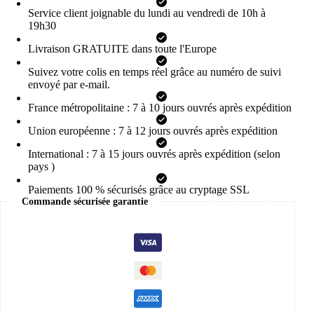
garçons,
Service client joignable du lundi au vendredi de 10h à
bague
19h30
simple
pour
Livraison GRATUITE dans toute l'Europe
couples,
bijoux
Suivez votre colis en temps réel grâce au numéro de suivi
vintage,
envoyé par e-mail.
cadeaux
punk
France métropolitaine : 7 à 10 jours ouvrés après expédition
Union européenne : 7 à 12 jours ouvrés après expédition
International : 7 à 15 jours ouvrés après expédition (selon
pays )
Paiements 100 % sécurisés grâce au cryptage SSL
Commande sécurisée garantie