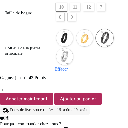
10
11
12
7
Taille de bague
8
9
Couleur de la pierre
principale
Effacer
Gagnez jusqu'à
42
Points.
quantité
de
Acheter maintenant
Ajouter au panier
Bagues
en
acier
Dates de livraison estimées : 16. août - 19. août
inoxydable
pour
hommes
Pourquoi commander chez nous ?
et