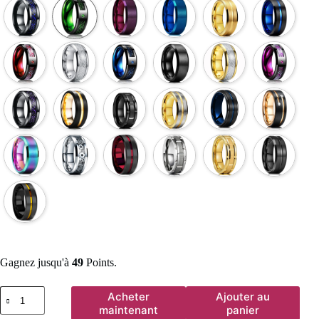
Gagnez jusqu'à
49
Points.
quantité
Acheter
Ajouter au
de
maintenant
panier
Bagues