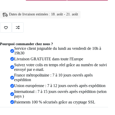
en
acier
titane
Dates de livraison estimées : 18. août - 21. août
couleur
argent
8mm
pour
hommes
et
femmes,
Pourquoi commander chez nous ?
bagues
Service client joignable du lundi au vendredi de 10h à
en
19h30
acier
Livraison GRATUITE dans toute l'Europe
inoxydable
brossé
Suivez votre colis en temps réel grâce au numéro de suivi
mat,
envoyé par e-mail.
bijoux
France métropolitaine : 7 à 10 jours ouvrés après
cadeaux
expédition
de
Union européenne : 7 à 12 jours ouvrés après expédition
mariage
International : 7 à 15 jours ouvrés après expédition (selon
pays )
Paiements 100 % sécurisés grâce au cryptage SSL