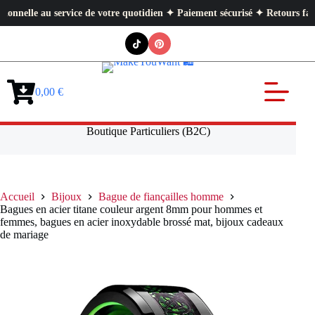
au service de votre quotidien ✦ Paiement sécurisé ✦ Retours faciles
Passer
au
contenu
0,00
€
Panier
d’achat
Boutique Particuliers (B2C)
Accueil
Bijoux
Bague de fiançailles homme
Bagues en acier titane couleur argent 8mm pour hommes et
femmes, bagues en acier inoxydable brossé mat, bijoux cadeaux
de mariage