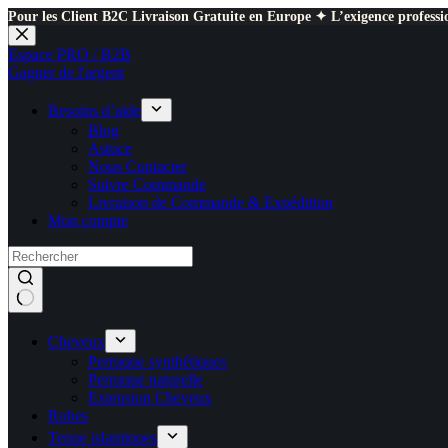
Pour les Client B2C Livraison Gratuite en Europe ✦ L’exigence professio
Passer
au
Espace PRO / B2B
contenu
Gagner de l'argent
Besoins d’aide
Blog
Astuce
Nous Contacter
Suivre Commande
Livraison de Commande & Expédition
Mon compte
Cheveux
Perruque synthétiques
Perruque naturelle
Extension Cheveux
Robes
Tenue islamiques