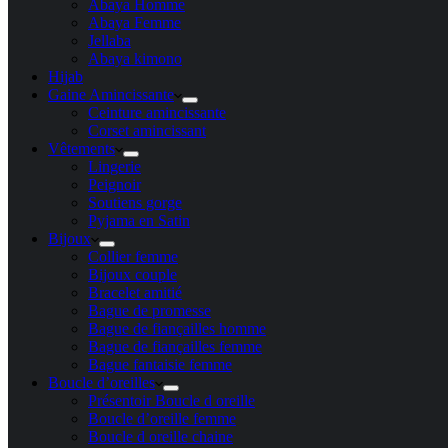
Abaya Homme
Abaya Femme
Jellaba
Abaya kimono
Hijab
Gaine Amincissante
Ceinture amincissante
Corset amincissant
Vêtements
Lingerie
Peignoir
Soutiens gorge
Pyjama en Satin
Bijoux
Collier femme
Bijoux couple
Bracelet amitié
Bague de promesse
Bague de fiançailles homme
Bague de fiançailles femme
Bague fantaisie femme
Boucle d’oreilles
Présentoir Boucle d oreille
Boucle d’oreille femme
Boucle d oreille chaine