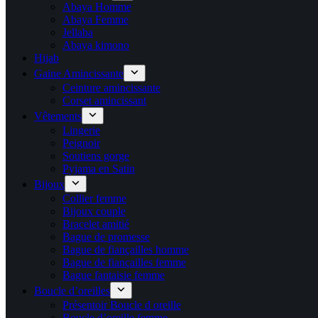
Abaya Homme
Abaya Femme
Jellaba
Abaya kimono
Hijab
Gaine Amincissante
Ceinture amincissante
Corset amincissant
Vêtements
Lingerie
Peignoir
Soutiens gorge
Pyjama en Satin
Bijoux
Collier femme
Bijoux couple
Bracelet amitié
Bague de promesse
Bague de fiançailles homme
Bague de fiançailles femme
Bague fantaisie femme
Boucle d’oreilles
Présentoir Boucle d oreille
Boucle d’oreille femme