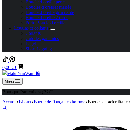
Boucle d oreille perle
Boucles d oreilles mariée
Boucle d oreille grimpante
Boucle d oreille 2 trous
Porte Boucle d oreille
Leggins et collants
Collants
Culottes gainantes
Leggins
Short Legging
Panier
0,00
€
0
d’achat
Menu
Boutique Particuliers (B2C)
Accueil
Bijoux
Bague de fiançailles homme
Bagues en acier titane
🔍