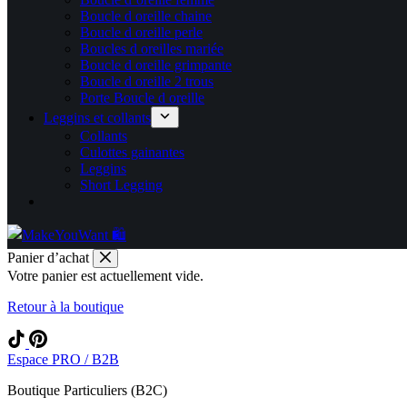
Boucle d oreille chaine
Boucle d oreille perle
Boucles d oreilles mariée
Boucle d oreille grimpante
Boucle d oreille 2 trous
Porte Boucle d oreille
Leggins et collants
Collants
Culottes gainantes
Leggins
Short Legging
Panier d’achat
Votre panier est actuellement vide.
Retour à la boutique
Espace PRO / B2B
Boutique Particuliers (B2C)