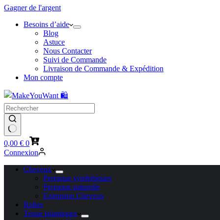
Gagner de l'argent
Besoins d’aide
Blog
Astuce
Nous Contacter
Suivi de Commande
Livraison de Commande & Expédition
Mon compte
Panier
0,00
€
0
d’achat
Connexion
Cheveux
Perruque synthétiques
Perruque naturelle
Extension Cheveux
Robes
Tenue islamiques