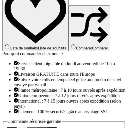
pour
femmes,
couronne
à
nœud
papillon,
cœur
d'amour,
mauvais
œil,
Liste de souhaits
Liste de souhaits
Comparer
Comparer
bijoux
Pourquoi commander chez nous ?
d'anniversaire,
cadeau
Service client joignable du lundi au vendredi de 10h à
d'anniversaire,
19h30
925
Livraison GRATUITE dans toute l'Europe
Suivez votre colis en temps réel grâce au numéro de suivi
envoyé par e-mail.
France métropolitaine : 7 à 10 jours ouvrés après expédition
Union européenne : 7 à 12 jours ouvrés après expédition
International : 7 à 15 jours ouvrés après expédition (selon
pays )
Paiements 100 % sécurisés grâce au cryptage SSL
Commande sécurisée garantie