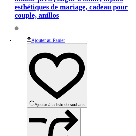
esthétiques de mariage, cadeau pour
couple, anillos
Ce
Ajouter au Panier
produit
a
plusieurs
variations.
Les
options
peuvent
être
choisies
sur
la
Ajouter à la liste de souhaits
page
du
produit