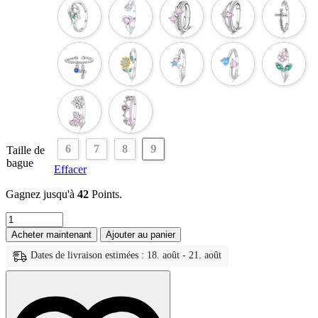
9
6
7
8
Taille de
bague
Effacer
Gagnez jusqu'à
42
Points.
quantité
de
Acheter maintenant
Ajouter au panier
Bagues
en
Dates de livraison estimées : 18. août - 21. août
argent
Sterling
2025
originales