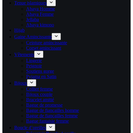
Tenue islamiques
Abaya Homme
Abaya Femme
Jellaba
Abaya kimono
Hijab
Gaine Amincissante
Ceinture amincissante
Corset amincissant
Vêtements
Lingerie
Peignoir
Soutiens gorge
Pyjama en Satin
Bijoux
Collier femme
Bijoux couple
Bracelet amitié
Bague de promesse
Bague de fiançailles homme
Bague de fiançailles femme
Bague fantaisie femme
Boucle d’oreilles