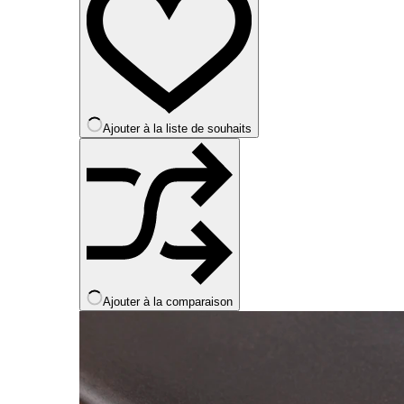
variations.
Les
options
peuvent
être
choisies
sur
la
Ajouter à la liste de souhaits
page
du
produit
Ajouter à la comparaison