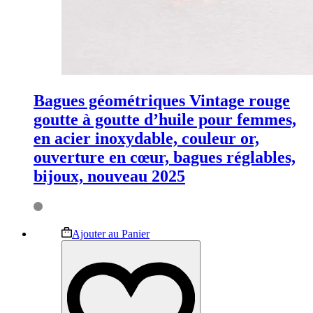
Bagues géométriques Vintage rouge
goutte à goutte d’huile pour femmes,
en acier inoxydable, couleur or,
ouverture en cœur, bagues réglables,
bijoux, nouveau 2025
Ce
Ajouter au Panier
produit
a
plusieurs
variations.
Les
options