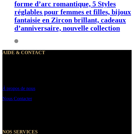
forme d’arc romantique, 5 Styles
réglables pour femmes et filles, bijoux
fantaisie en Zircon brillant, cadeaux
d’anniversaire, nouvelle collection
AIDE & CONTACT
Notre service client traite vos demandes du lundi au vendredi de 10h
à 19h30
Par email : Contact@makeyouwant.fr
À
propos de nous
Nous Contacter
☎️+33 7 66 39 21 14
NOS SERVICES