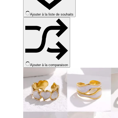
choisies
sur
la
Ajouter à la liste de souhaits
page
du
produit
Ajouter à la comparaison