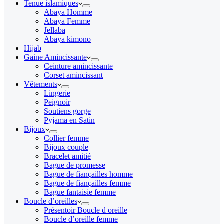
Tenue islamiques
Abaya Homme
Abaya Femme
Jellaba
Abaya kimono
Hijab
Gaine Amincissante
Ceinture amincissante
Corset amincissant
Vêtements
Lingerie
Peignoir
Soutiens gorge
Pyjama en Satin
Bijoux
Collier femme
Bijoux couple
Bracelet amitié
Bague de promesse
Bague de fiançailles homme
Bague de fiançailles femme
Bague fantaisie femme
Boucle d’oreilles
Présentoir Boucle d oreille
Boucle d’oreille femme