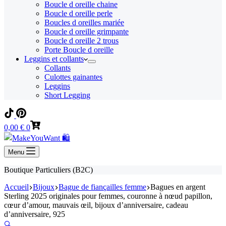
Boucle d oreille chaine
Boucle d oreille perle
Boucles d oreilles mariée
Boucle d oreille grimpante
Boucle d oreille 2 trous
Porte Boucle d oreille
Leggins et collants
Collants
Culottes gainantes
Leggins
Short Legging
Panier
0,00
€
0
d’achat
Menu
Boutique Particuliers (B2C)
Accueil
Bijoux
Bague de fiançailles femme
Bagues en argent
Sterling 2025 originales pour femmes, couronne à nœud papillon,
cœur d’amour, mauvais œil, bijoux d’anniversaire, cadeau
d’anniversaire, 925
🔍