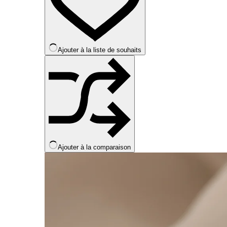
peuvent
être
choisies
sur
la
Ajouter à la liste de souhaits
page
du
produit
Ajouter à la comparaison