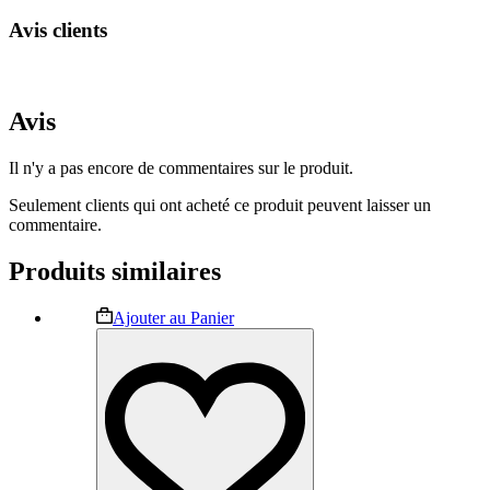
Avis clients
Avis
Il n'y a pas encore de commentaires sur le produit.
Seulement clients qui ont acheté ce produit peuvent laisser un
commentaire.
Produits similaires
Ce
Ajouter au Panier
produit
a
plusieurs
variations.
Les
options
peuvent
être