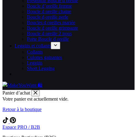
Présentoir Boucle d oreille
Boucle d’oreille femme
Boucle d oreille chaine
Boucle d oreille perle
Boucles d oreilles mariée
Boucle d oreille grimpante
Boucle d oreille 2 trous
Porte Boucle d oreille
Leggins et collants
Collants
Culottes gainantes
Leggins
Short Legging
Panier d’achat
Votre panier est actuellement vide.
Retour à la boutique
Espace PRO / B2B