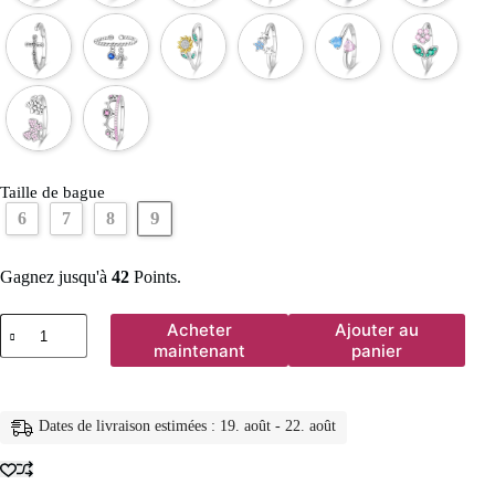
Taille de bague
9
6
7
8
Gagnez jusqu'à
42
Points.
quantité
Acheter
Ajouter au
de
maintenant
panier
Bagues
en
argent
Sterling
Dates de livraison estimées : 19. août - 22. août
2025
originales
pour
femmes,