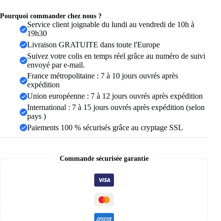
couronne
à
Pourquoi commander chez nous ?
nœud
Service client joignable du lundi au vendredi de 10h à
papillon,
19h30
cœur
Livraison GRATUITE dans toute l'Europe
d'amour,
Suivez votre colis en temps réel grâce au numéro de suivi
mauvais
envoyé par e-mail.
œil,
bijoux
France métropolitaine : 7 à 10 jours ouvrés après
d'anniversaire,
expédition
cadeau
Union européenne : 7 à 12 jours ouvrés après expédition
d'anniversaire,
International : 7 à 15 jours ouvrés après expédition (selon
925
pays )
Paiements 100 % sécurisés grâce au cryptage SSL
Commande sécurisée garantie