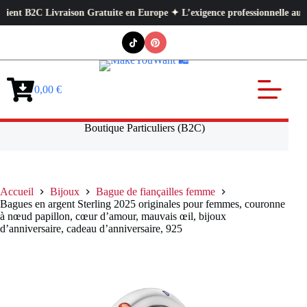
t B2C Livraison Gratuite en Europe ✦ L’exigence professionnelle au servic
Passer
au
contenu
0,00
€
Panier
d’achat
Boutique Particuliers (B2C)
Accueil
Bijoux
Bague de fiançailles femme
Bagues en argent Sterling 2025 originales pour femmes, couronne
à nœud papillon, cœur d’amour, mauvais œil, bijoux
d’anniversaire, cadeau d’anniversaire, 925