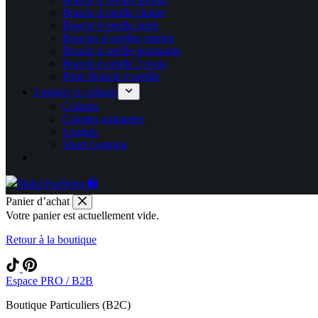
Boucle d oreille chaine
Boucle d oreille perle
Boucles d oreilles mariée
Boucle d oreille grimpante
Boucle d oreille 2 trous
Porte Boucle d oreille
Leggins et collants
Collants
Culottes gainantes
Leggins
Short Legging
Panier d’achat
Votre panier est actuellement vide.
Retour à la boutique
Espace PRO / B2B
Boutique Particuliers (B2C)