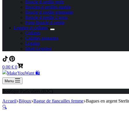
Boucle d oreille perle
Boucles d oreilles mariée
Boucle d oreille grimpante
Boucle d oreille 2 trous
Porte Boucle d oreille
Leggins et collants
Collants
Culottes gainantes
Leggins
Short Legging
Panier
0,00
€
0
d’achat
Menu
Boutique Particuliers (B2C)
Accueil
Bijoux
Bague de fiançailles femme
Bagues en argent Sterli
🔍