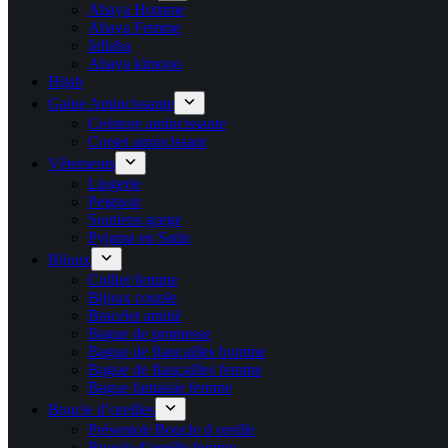
Abaya Homme
Abaya Femme
Jellaba
Abaya kimono
Hijab
Gaine Amincissante
Ceinture amincissante
Corset amincissant
Vêtements
Lingerie
Peignoir
Soutiens gorge
Pyjama en Satin
Bijoux
Collier femme
Bijoux couple
Bracelet amitié
Bague de promesse
Bague de fiançailles homme
Bague de fiançailles femme
Bague fantaisie femme
Boucle d’oreilles
Présentoir Boucle d oreille
Boucle d’oreille femme