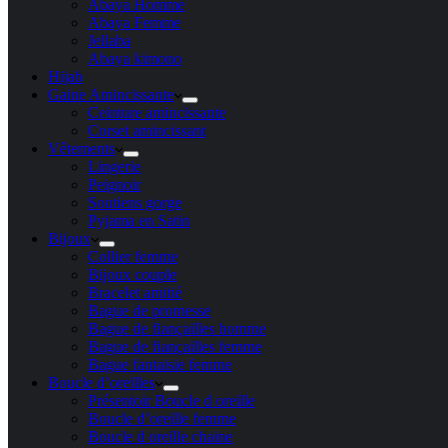
Abaya Homme
Abaya Femme
Jellaba
Abaya kimono
Hijab
Gaine Amincissante
Ceinture amincissante
Corset amincissant
Vêtements
Lingerie
Peignoir
Soutiens gorge
Pyjama en Satin
Bijoux
Collier femme
Bijoux couple
Bracelet amitié
Bague de promesse
Bague de fiançailles homme
Bague de fiançailles femme
Bague fantaisie femme
Boucle d’oreilles
Présentoir Boucle d oreille
Boucle d’oreille femme
Boucle d oreille chaine