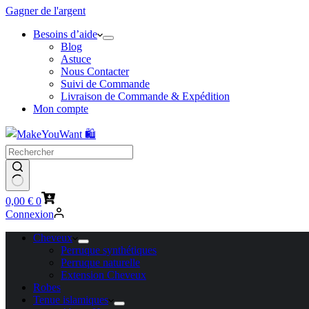
Gagner de l'argent
Besoins d’aide
Blog
Astuce
Nous Contacter
Suivi de Commande
Livraison de Commande & Expédition
Mon compte
Panier
0,00
€
0
d’achat
Connexion
Cheveux
Perruque synthétiques
Perruque naturelle
Extension Cheveux
Robes
Tenue islamiques