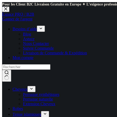
Pour les Client B2C Livraison Gratuite en Europe ✦ L’exigence professio
Passer
au
Espace PRO / B2B
contenu
Gagner de l'argent
Besoins d’aide
Blog
Astuce
Nous Contacter
Suivre Commande
Livraison de Commande & Expédition
Mon compte
Cheveux
Perruque synthétiques
Perruque naturelle
Extension Cheveux
Robes
Tenue islamiques