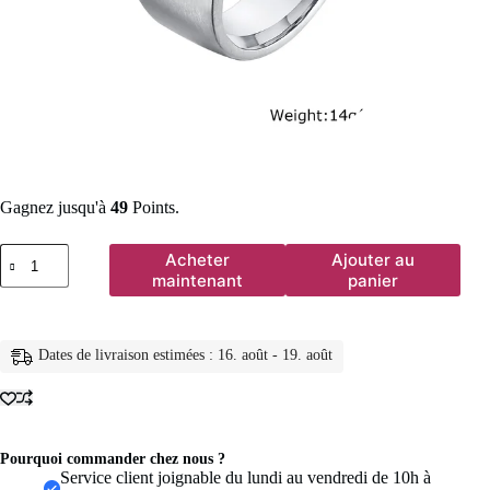
Gagnez jusqu'à
49
Points.
quantité
Acheter
Ajouter au
de
maintenant
panier
Bagues
en
pierre
naturelle
Dates de livraison estimées : 16. août - 19. août
Vintage
Punk
Cool
pour
hommes,
bagues
Pourquoi commander chez nous ?
chevalières
Service client joignable du lundi au vendredi de 10h à