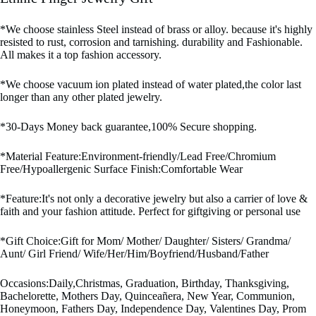
*We choose stainless Steel instead of brass or alloy. because it's highly
resisted to rust, corrosion and tarnishing. durability and Fashionable.
All makes it a top fashion accessory.
*We choose vacuum ion plated instead of water plated,the color last
longer than any other plated jewelry.
*30-Days Money back guarantee,100% Secure shopping.
*Material Feature:Environment-friendly/Lead Free/Chromium
Free/Hypoallergenic Surface Finish:Comfortable Wear
*Feature:It's not only a decorative jewelry but also a carrier of love &
faith and your fashion attitude. Perfect for giftgiving or personal use
*Gift Choice:Gift for Mom/ Mother/ Daughter/ Sisters/ Grandma/
Aunt/ Girl Friend/ Wife/Her/Him/Boyfriend/Husband/Father
Occasions:Daily,Christmas, Graduation, Birthday, Thanksgiving,
Bachelorette, Mothers Day, Quinceañera, New Year, Communion,
Honeymoon, Fathers Day, Independence Day, Valentines Day, Prom