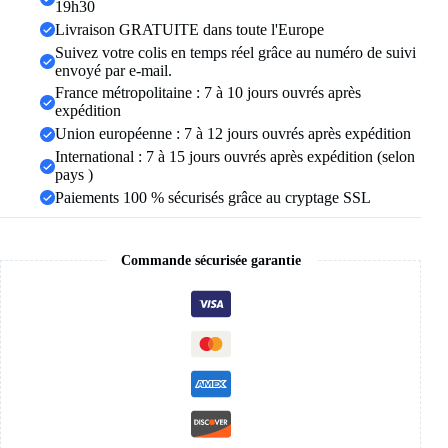
géométriques
19h30
en
Livraison GRATUITE dans toute l'Europe
acier
Suivez votre colis en temps réel grâce au numéro de suivi
inoxydable,
envoyé par e-mail.
cadeau
de
France métropolitaine : 7 à 10 jours ouvrés après
bijoux
expédition
de
Union européenne : 7 à 12 jours ouvrés après expédition
doigt
International : 7 à 15 jours ouvrés après expédition (selon
ethnique
rétro
pays )
élégant
Paiements 100 % sécurisés grâce au cryptage SSL
Commande sécurisée garantie