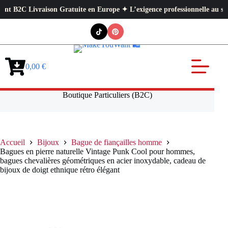
 Livraison Gratuite en Europe ✦ L’exigence professionnelle au service de 
Passer
au
contenu
0,00
€
Panier
d’achat
Boutique Particuliers (B2C)
Accueil
Bijoux
Bague de fiançailles homme
Bagues en pierre naturelle Vintage Punk Cool pour hommes,
bagues chevalières géométriques en acier inoxydable, cadeau de
bijoux de doigt ethnique rétro élégant