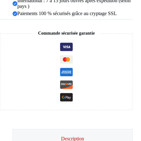
International : 7 à 15 jours ouvrés après expédition (selon
mariage
pays )
Paiements 100 % sécurisés grâce au cryptage SSL
Commande sécurisée garantie
Description