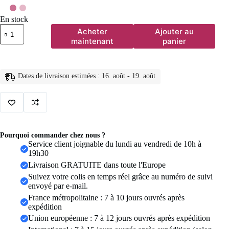
En stock
quantité
Acheter
Ajouter au
de
maintenant
panier
Bagues
en
titane
et
Dates de livraison estimées : 16. août - 19. août
acier
pour
hommes,
couleur
violette,
incrustation
de
Pourquoi commander chez nous ?
coquille
Service client joignable du lundi au vendredi de 10h à
d'ormeau
19h30
colorée,
Livraison GRATUITE dans toute l'Europe
anneaux
en
Suivez votre colis en temps réel grâce au numéro de suivi
acier
envoyé par e-mail.
inoxydable
France métropolitaine : 7 à 10 jours ouvrés après
pour
expédition
hommes,
Union européenne : 7 à 12 jours ouvrés après expédition
bijoux
de