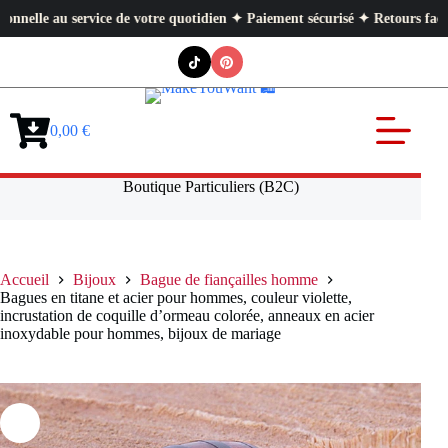
 au service de votre quotidien ✦ Paiement sécurisé ✦ Retours faciles
Passer
au
contenu
0,00
€
Panier
d’achat
Boutique Particuliers (B2C)
Accueil
Bijoux
Bague de fiançailles homme
Bagues en titane et acier pour hommes, couleur violette,
incrustation de coquille d’ormeau colorée, anneaux en acier
inoxydable pour hommes, bijoux de mariage