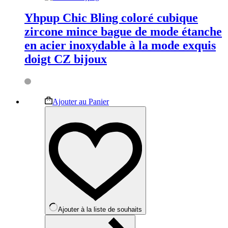
Yhpup Chic Bling coloré cubique
zircone mince bague de mode étanche
en acier inoxydable à la mode exquis
doigt CZ bijoux
Ce
Ajouter au Panier
produit
a
plusieurs
variations.
Les
options
peuvent
être
choisies
sur
la
Ajouter à la liste de souhaits
page
du