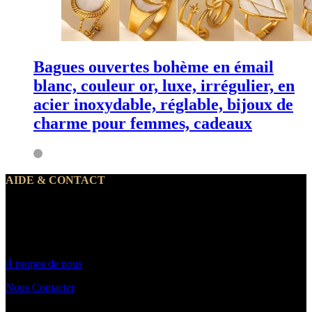
Bagues ouvertes bohème en émail
blanc, couleur or, luxe, irrégulier, en
acier inoxydable, réglable, bijoux de
charme pour femmes, cadeaux
AIDE & CONTACT
Notre service client traite vos demandes du lundi au vendredi de 10h
à 19h30
Par email : Contact@makeyouwant.fr
À
propos de nous
Nous Contacter