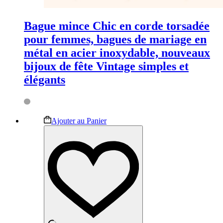
Bague mince Chic en corde torsadée
pour femmes, bagues de mariage en
métal en acier inoxydable, nouveaux
bijoux de fête Vintage simples et
élégants
Ce
Ajouter au Panier
produit
a
plusieurs
variations.
Les
options
peuvent
être
choisies
sur
la