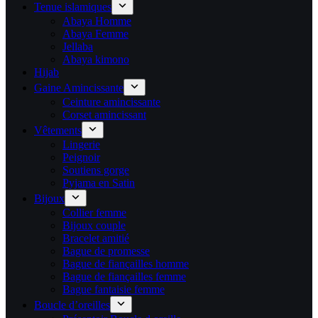
Tenue islamiques
Abaya Homme
Abaya Femme
Jellaba
Abaya kimono
Hijab
Gaine Amincissante
Ceinture amincissante
Corset amincissant
Vêtements
Lingerie
Peignoir
Soutiens gorge
Pyjama en Satin
Bijoux
Collier femme
Bijoux couple
Bracelet amitié
Bague de promesse
Bague de fiançailles homme
Bague de fiançailles femme
Bague fantaisie femme
Boucle d’oreilles