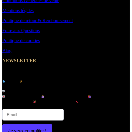
Conditions Générales de vente
Mentions légales
Politique de retour & Remboursement
Foire aux Questions
Politique de cookies
Blog
NEWSLETTER
Abonnez-vous et Recevez un Code Promo -10%
Le site
de vêtements pour femme & homme -
MakeYouWant
Inscrivez-vous à notre newsletter et recevez :
Offres exclusives |
Nouveautés tendance |
Lancements en
avant-première |
Promotions privées |
Conseils mode & looks
Je veux en profiter !