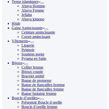
Tenue islamiques
Abaya Homme
Abaya Femme
Jellaba
Abaya kimono
Hijab
Gaine Amincissante
Ceinture amincissante
Corset amincissant
Vêtements
Lingerie
Peignoir
Soutiens gorge
Pyjama en Satin
Bijoux
Collier femme
Bijoux couple
Bracelet amitié
Bague de promesse
Bague de fiançailles homme
Bague de fiançailles femme
Bague fantaisie femme
Boucle d’oreilles
Présentoir Boucle d oreille
Boucle d’oreille femme