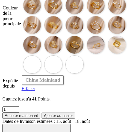
Couleur
de la
pierre
principale
China Mainland
Expédié
depuis
Effacer
Gagnez jusqu'à
41
Points.
quantité
de
Acheter maintenant
Ajouter au panier
Bagues
Dates de livraison estimées : 15. août - 18. août
géométriques
de