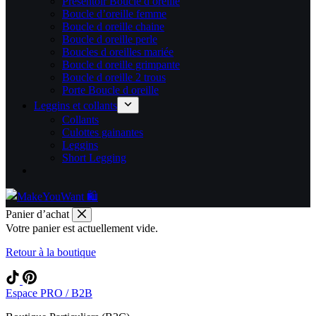
Présentoir Boucle d oreille
Boucle d’oreille femme
Boucle d oreille chaine
Boucle d oreille perle
Boucles d oreilles mariée
Boucle d oreille grimpante
Boucle d oreille 2 trous
Porte Boucle d oreille
Leggins et collants
Collants
Culottes gainantes
Leggins
Short Legging
Panier d’achat
Votre panier est actuellement vide.
Retour à la boutique
Espace PRO / B2B