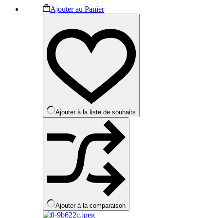
Ce
Ajouter au Panier
produit
a
plusieurs
variations.
Les
options
peuvent
être
choisies
sur
la
Ajouter à la liste de souhaits
page
du
produit
Ajouter à la comparaison