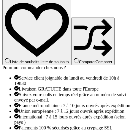
luxe
en
Zircon
pour
femmes,
en
acier
inoxydable,
couleur
or,
anneau
ouvert,
Liste de souhaits
Liste de souhaits
Comparer
Comparer
tendance,
Pourquoi commander chez nous ?
fête
de
Service client joignable du lundi au vendredi de 10h à
mariage,
19h30
bijoux
Livraison GRATUITE dans toute l'Europe
esthétiques,
Suivez votre colis en temps réel grâce au numéro de suivi
cadeau
envoyé par e-mail.
pour
France métropolitaine : 7 à 10 jours ouvrés après expédition
Femme
Union européenne : 7 à 12 jours ouvrés après expédition
International : 7 à 15 jours ouvrés après expédition (selon
pays )
Paiements 100 % sécurisés grâce au cryptage SSL