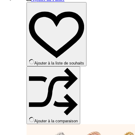
produit
a
plusieurs
variations.
Les
options
peuvent
être
choisies
sur
la
Ajouter à la liste de souhaits
page
du
produit
Ajouter à la comparaison