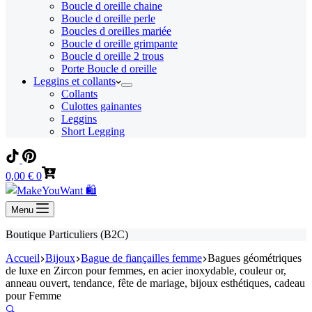
Boucle d oreille chaine
Boucle d oreille perle
Boucles d oreilles mariée
Boucle d oreille grimpante
Boucle d oreille 2 trous
Porte Boucle d oreille
Leggins et collants
Collants
Culottes gainantes
Leggins
Short Legging
Panier
0,00
€
0
d’achat
Menu
Boutique Particuliers (B2C)
Accueil
Bijoux
Bague de fiançailles femme
Bagues géométriques
de luxe en Zircon pour femmes, en acier inoxydable, couleur or,
anneau ouvert, tendance, fête de mariage, bijoux esthétiques, cadeau
pour Femme
🔍