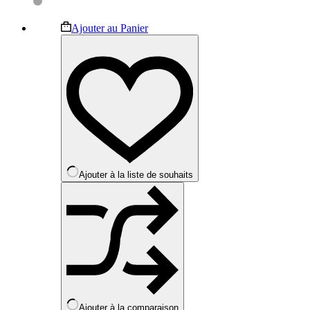
Ce
Ajouter au Panier
produit
a
plusieurs
variations.
Les
options
peuvent
être
choisies
sur
la
Ajouter à la liste de souhaits
page
du
produit
Ajouter à la comparaison