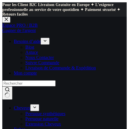
Pour les Client B2C Livraison Gratuite en Europe ✦ L’exigence
professionnelle au service de votre quotidien ✦ Paiement sécurisé ✦
Retours faciles
Passer
au
Espace PRO / B2B
contenu
Gagner de l'argent
Besoins d’aide
Blog
Astuce
Nous Contacter
Suivre Commande
Livraison de Commande & Expédition
Mon compte
Cheveux
Perruque synthétiques
Perruque naturelle
Extension Cheveux