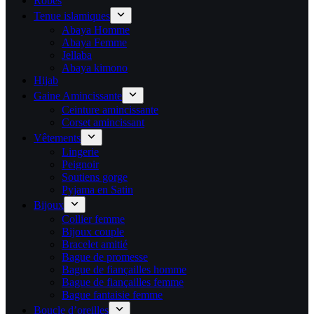
Robes
Tenue islamiques
Abaya Homme
Abaya Femme
Jellaba
Abaya kimono
Hijab
Gaine Amincissante
Ceinture amincissante
Corset amincissant
Vêtements
Lingerie
Peignoir
Soutiens gorge
Pyjama en Satin
Bijoux
Collier femme
Bijoux couple
Bracelet amitié
Bague de promesse
Bague de fiançailles homme
Bague de fiançailles femme
Bague fantaisie femme
Boucle d’oreilles