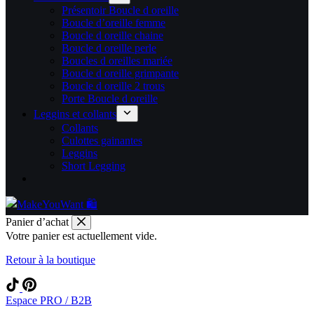
Présentoir Boucle d oreille
Boucle d’oreille femme
Boucle d oreille chaine
Boucle d oreille perle
Boucles d oreilles mariée
Boucle d oreille grimpante
Boucle d oreille 2 trous
Porte Boucle d oreille
Leggins et collants
Collants
Culottes gainantes
Leggins
Short Legging
Panier d’achat
Votre panier est actuellement vide.
Retour à la boutique
Espace PRO / B2B