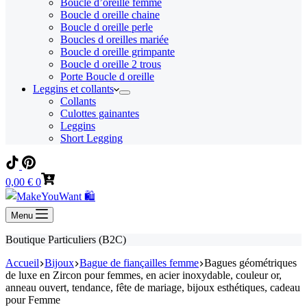
Boucle d’oreille femme
Boucle d oreille chaine
Boucle d oreille perle
Boucles d oreilles mariée
Boucle d oreille grimpante
Boucle d oreille 2 trous
Porte Boucle d oreille
Leggins et collants
Collants
Culottes gainantes
Leggins
Short Legging
Panier
0,00
€
0
d’achat
Menu
Boutique Particuliers (B2C)
Accueil
Bijoux
Bague de fiançailles femme
Bagues géométriques
de luxe en Zircon pour femmes, en acier inoxydable, couleur or,
anneau ouvert, tendance, fête de mariage, bijoux esthétiques, cadeau
pour Femme