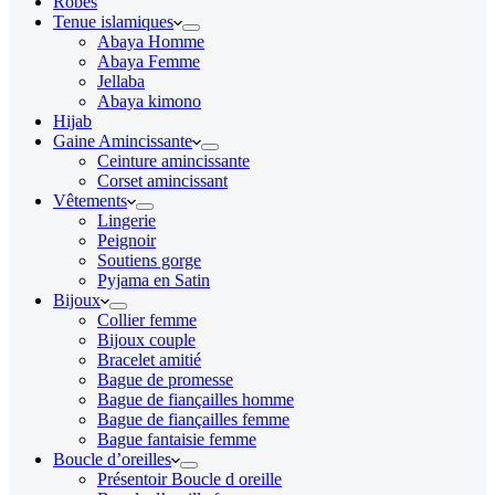
Robes
Tenue islamiques
Abaya Homme
Abaya Femme
Jellaba
Abaya kimono
Hijab
Gaine Amincissante
Ceinture amincissante
Corset amincissant
Vêtements
Lingerie
Peignoir
Soutiens gorge
Pyjama en Satin
Bijoux
Collier femme
Bijoux couple
Bracelet amitié
Bague de promesse
Bague de fiançailles homme
Bague de fiançailles femme
Bague fantaisie femme
Boucle d’oreilles
Présentoir Boucle d oreille