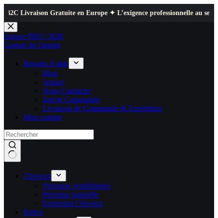
raison Gratuite en Europe ✦ L’exigence professionnelle au service de votr
Passer
au
Espace PRO / B2B
contenu
Gagner de l'argent
Besoins d’aide
Blog
Astuce
Nous Contacter
Suivre Commande
Livraison de Commande & Expédition
Mon compte
Cheveux
Perruque synthétiques
Perruque naturelle
Extension Cheveux
Robes