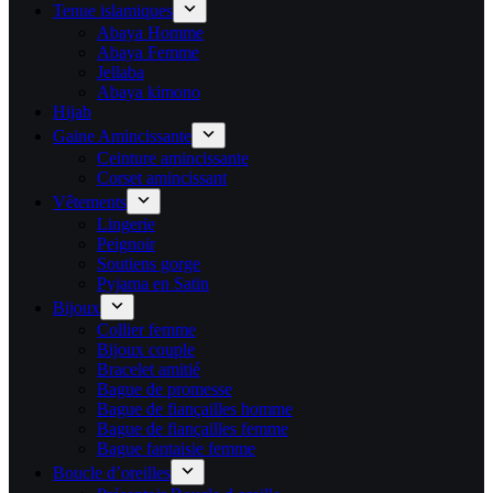
Tenue islamiques
Abaya Homme
Abaya Femme
Jellaba
Abaya kimono
Hijab
Gaine Amincissante
Ceinture amincissante
Corset amincissant
Vêtements
Lingerie
Peignoir
Soutiens gorge
Pyjama en Satin
Bijoux
Collier femme
Bijoux couple
Bracelet amitié
Bague de promesse
Bague de fiançailles homme
Bague de fiançailles femme
Bague fantaisie femme
Boucle d’oreilles