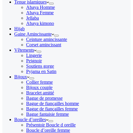
Tenue islamiques
Abaya Homme
Abaya Femme
Jellaba
Abaya kimono
Hijab
Gaine Amincissante
Ceinture amincissante
Corset amincissant
Vêtements
Lingerie
Peignoir
Soutiens gorge
Pyjama en Satin
Bijoux
Collier femme
Bijoux couple
Bracelet amitié
Bague de promesse
Bague de fiançailles homme
Bague de fiançailles femme
Bague fantaisie femme
Boucle d’oreilles
Présentoir Boucle d oreille
Boucle d’oreille femme