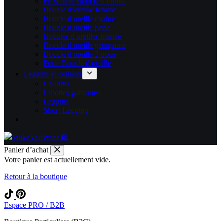
Présentoir Boucle d oreille
Boucle d’oreille femme
Boucle d oreille chaine
Boucle d oreille perle
Boucles d oreilles mariée
Boucle d oreille grimpante
Boucle d oreille 2 trous
Porte Boucle d oreille
Leggins et collants
Collants
Culottes gainantes
Leggins
Short Legging
Panier d’achat
Votre panier est actuellement vide.
Retour à la boutique
Espace PRO / B2B