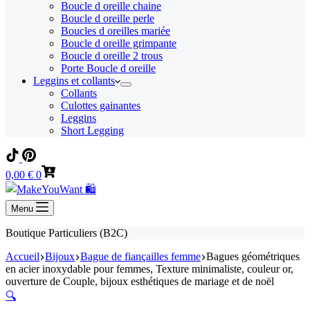
Boucle d oreille chaine
Boucle d oreille perle
Boucles d oreilles mariée
Boucle d oreille grimpante
Boucle d oreille 2 trous
Porte Boucle d oreille
Leggins et collants
Collants
Culottes gainantes
Leggins
Short Legging
Panier
0,00
€
0
d’achat
Menu
Boutique Particuliers (B2C)
Accueil
Bijoux
Bague de fiançailles femme
Bagues géométriques
en acier inoxydable pour femmes, Texture minimaliste, couleur or,
ouverture de Couple, bijoux esthétiques de mariage et de noël
🔍