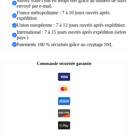
Suivez votre colis en temps réel grâce au numéro de suivi
bijoux
envoyé par e-mail.
de
charme
France métropolitaine : 7 à 10 jours ouvrés après
pour
expédition
femmes,
Union européenne : 7 à 12 jours ouvrés après expédition
cadeaux
International : 7 à 15 jours ouvrés après expédition (selon
pays )
Paiements 100 % sécurisés grâce au cryptage SSL
Commande sécurisée garantie