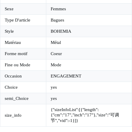
Sexe
Femmes
Type D'article
Bagues
Style
BOHEMIA
Matériau
Métal
Forme motif
Coeur
Fine ou Mode
Mode
Occasion
ENGAGEMENT
Choice
yes
semi_Choice
yes
{"sizeInfoList":[{"length":
{"cm":"17","inch":"17"},"size":"可调
size_info
节","vid":-1}]}