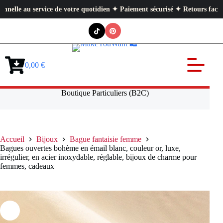
service de votre quotidien ✦ Paiement sécurisé ✦ Retours faciles
Passer
au
contenu
0,00
€
Panier
d’achat
Boutique Particuliers (B2C)
Accueil
Bijoux
Bague fantaisie femme
Bagues ouvertes bohème en émail blanc, couleur or, luxe,
irrégulier, en acier inoxydable, réglable, bijoux de charme pour
femmes, cadeaux