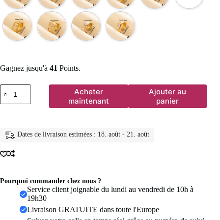
Gagnez jusqu'à
41
Points.
quantité
Acheter
Ajouter au
de
maintenant
panier
Bagues
ouvertes
bohème
en
Dates de livraison estimées : 18. août - 21. août
émail
blanc,
couleur
or,
luxe,
irrégulier,
Pourquoi commander chez nous ?
en
Service client joignable du lundi au vendredi de 10h à
acier
19h30
inoxydable,
Livraison GRATUITE dans toute l'Europe
réglable,