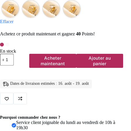
Effacer
Achetez ce produit maintenant et gagnez
40
Points!
En stock
quantité
Acheter
Ajouter au
de
maintenant
panier
Bagues
ouvertes
bohème
en
Dates de livraison estimées : 16. août - 19. août
émail
blanc,
couleur
or,
luxe,
irrégulier,
en
Pourquoi commander chez nous ?
acier
Service client joignable du lundi au vendredi de 10h à
inoxydable,
19h30
réglable,