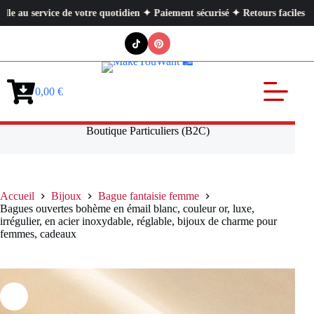
rvice de votre quotidien ✦ Paiement sécurisé ✦ Retours faciles
Passer
au
contenu
0,00
€
Panier
d’achat
Boutique Particuliers (B2C)
Accueil
Bijoux
Bague fantaisie femme
Bagues ouvertes bohème en émail blanc, couleur or, luxe,
irrégulier, en acier inoxydable, réglable, bijoux de charme pour
femmes, cadeaux