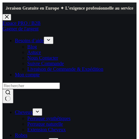
ratuite en Europe ✦ L’exigence professionnelle au service de votre quotid
Passer
au
Espace PRO / B2B
contenu
Gagner de l'argent
Besoins d’aide
Blog
Astuce
Nous Contacter
Suivre Commande
Livraison de Commande & Expédition
Mon compte
Cheveux
Perruque synthétiques
Perruque naturelle
Extension Cheveux
Robes