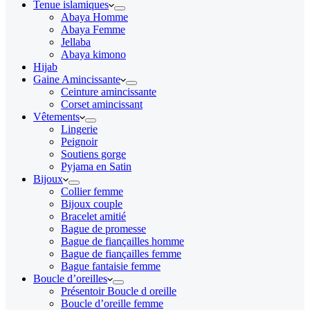
Tenue islamiques
Abaya Homme
Abaya Femme
Jellaba
Abaya kimono
Hijab
Gaine Amincissante
Ceinture amincissante
Corset amincissant
Vêtements
Lingerie
Peignoir
Soutiens gorge
Pyjama en Satin
Bijoux
Collier femme
Bijoux couple
Bracelet amitié
Bague de promesse
Bague de fiançailles homme
Bague de fiançailles femme
Bague fantaisie femme
Boucle d’oreilles
Présentoir Boucle d oreille
Boucle d’oreille femme