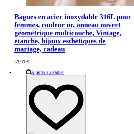
Bagues en acier inoxydable 316L pour
femmes, couleur or, anneau ouvert
géométrique multicouche, Vintage,
étanche, bijoux esthétiques de
mariage, cadeau
39,99
€
Ce
Ajouter au Panier
produit
a
plusieurs
variations.
Les
options
peuvent
être
choisies
sur
la