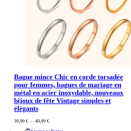
Bague mince Chic en corde torsadée
pour femmes, bagues de mariage en
métal en acier inoxydable, nouveaux
bijoux de fête Vintage simples et
élégants
Plage
39,99
€
–
40,99
€
de
Ce