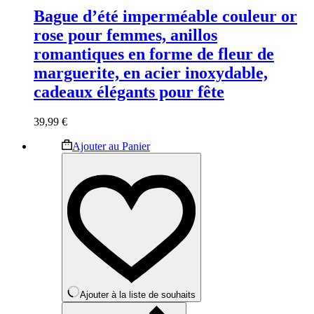
Bague d’été imperméable couleur or
rose pour femmes, anillos
romantiques en forme de fleur de
marguerite, en acier inoxydable,
cadeaux élégants pour fête
39,99
€
Ce
Ajouter au Panier
produit
a
plusieurs
variations.
Les
options
peuvent
être
choisies
sur
la
Ajouter à la liste de souhaits
page
du