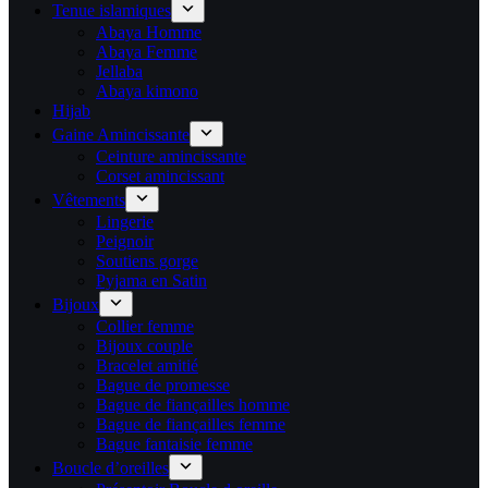
Tenue islamiques
Abaya Homme
Abaya Femme
Jellaba
Abaya kimono
Hijab
Gaine Amincissante
Ceinture amincissante
Corset amincissant
Vêtements
Lingerie
Peignoir
Soutiens gorge
Pyjama en Satin
Bijoux
Collier femme
Bijoux couple
Bracelet amitié
Bague de promesse
Bague de fiançailles homme
Bague de fiançailles femme
Bague fantaisie femme
Boucle d’oreilles