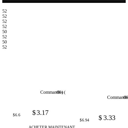
52
52
52
52
50
52
50
52
  )

  66

  Commandes (

 
  66

  Commandes
  $

  3.17

  6.6

  $

  $

  3.33

  VQYSKO – bague de conception multi-sfacettes et confortable, bande
  6.94

  $

  VQYSKO brillant amour coeu
  ACHETER MAINTENANT
