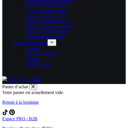
Présentoir Boucle d oreille
Boucle d’oreille femme
Boucle d oreille chaine
Boucle d oreille perle
Boucles d oreilles mariée
Boucle d oreille grimpante
Boucle d oreille 2 trous
Porte Boucle d oreille
Leggins et collants
Collants
Culottes gainantes
Leggins
Short Legging
Panier d’achat
Votre panier est actuellement vide.
Retour à la boutique
Espace PRO / B2B