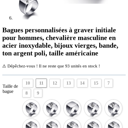
Bagues personnalisées à graver initiale
pour hommes, chevalière masculine en
acier inoxydable, bijoux vierges, bande,
ton argent poli, taille américaine
⚠️ Dépêchez-vous ! Il ne reste que
93
unités en stock !
11
10
12
13
14
15
7
Taille de
bague
8
9