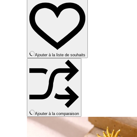
a
plusieurs
variations.
Les
options
peuvent
être
choisies
sur
la
Ajouter à la liste de souhaits
page
du
produit
Ajouter à la comparaison