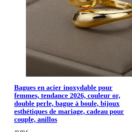
Bagues en acier inoxydable pour
femmes, tendance 2026, couleur or,
double perle, bague à boule, bijoux
esthétiques de mariage, cadeau pour
couple, anillos
40,99
€