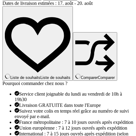
Bagues
Dates de livraison estimées : 17. août - 20. août
personnalisées
à
graver
initiale
pour
hommes,
chevalière
masculine
en
acier
inoxydable,
bijoux
vierges,
bande,
Liste de souhaits
Liste de souhaits
Comparer
Comparer
ton
Pourquoi commander chez nous ?
argent
poli,
Service client joignable du lundi au vendredi de 10h à
taille
19h30
américaine
Livraison GRATUITE dans toute l'Europe
Suivez votre colis en temps réel grâce au numéro de suivi
envoyé par e-mail.
France métropolitaine : 7 à 10 jours ouvrés après expédition
Union européenne : 7 à 12 jours ouvrés après expédition
International : 7 à 15 jours ouvrés après expédition (selon