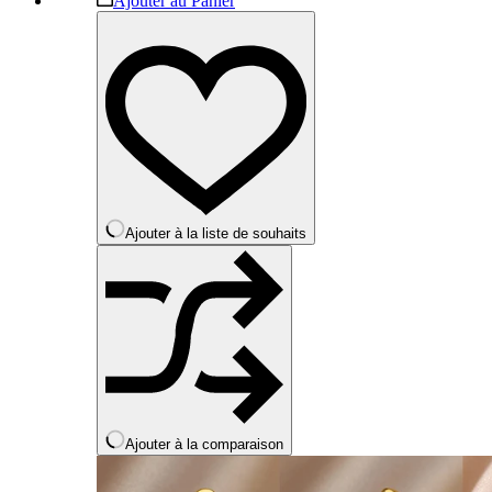
Ajouter au Panier
prix :
produit
39,99 €
a
à
plusieurs
40,99 €
variations.
Les
options
peuvent
être
choisies
sur
la
Ajouter à la liste de souhaits
page
du
produit
Ajouter à la comparaison