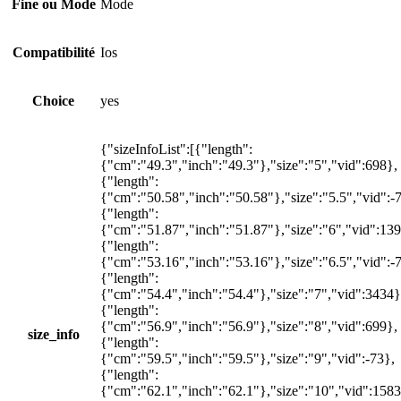
Fine ou Mode
Mode
Compatibilité
Ios
Choice
yes
{"sizeInfoList":[{"length":
{"cm":"49.3","inch":"49.3"},"size":"5","vid":698},
{"length":
{"cm":"50.58","inch":"50.58"},"size":"5.5","vid":-
{"length":
{"cm":"51.87","inch":"51.87"},"size":"6","vid":139
{"length":
{"cm":"53.16","inch":"53.16"},"size":"6.5","vid":-
{"length":
{"cm":"54.4","inch":"54.4"},"size":"7","vid":3434}
{"length":
{"cm":"56.9","inch":"56.9"},"size":"8","vid":699},
size_info
{"length":
{"cm":"59.5","inch":"59.5"},"size":"9","vid":-73},
{"length":
{"cm":"62.1","inch":"62.1"},"size":"10","vid":1583