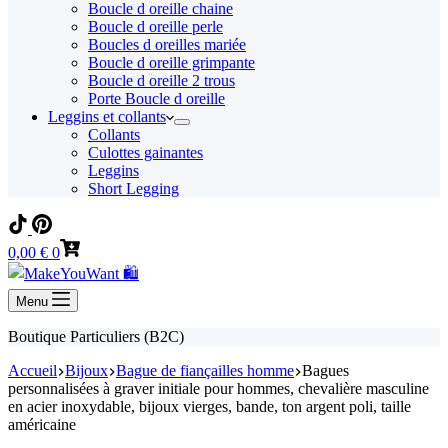
Boucle d oreille chaine
Boucle d oreille perle
Boucles d oreilles mariée
Boucle d oreille grimpante
Boucle d oreille 2 trous
Porte Boucle d oreille
Leggins et collants
Collants
Culottes gainantes
Leggins
Short Legging
Panier
0,00
€
0
d’achat
Menu
Boutique Particuliers (B2C)
Accueil
Bijoux
Bague de fiançailles homme
Bagues
personnalisées à graver initiale pour hommes, chevalière masculine
en acier inoxydable, bijoux vierges, bande, ton argent poli, taille
américaine