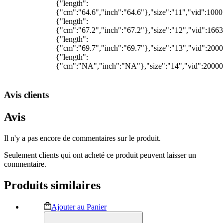
{"length":
{"cm":"64.6","inch":"64.6"},"size":"11","vid":100
{"length":
{"cm":"67.2","inch":"67.2"},"size":"12","vid":1663
{"length":
{"cm":"69.7","inch":"69.7"},"size":"13","vid":200
{"length":
{"cm":"NA","inch":"NA"},"size":"14","vid":2000
Avis clients
Avis
Il n'y a pas encore de commentaires sur le produit.
Seulement clients qui ont acheté ce produit peuvent laisser un
commentaire.
Produits similaires
Ce
Ajouter au Panier
produit