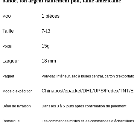
bande, ton argent hautement poli, taille américaine
1 pièces
MOQ
Taille
7-13
15g
Poids
Largeur
18 mm
Paquet
Poly-sac intérieur, sac à bulles central, carton d’exportati
Chinapost/epacket/DHL/UPS/Fedex/TNT/
Mode d’expédition
Délai de livraison
Dans les 3 à 5 jours après confirmation du paiement
Remarque
Les commandes mixtes et les commandes d’échantillons