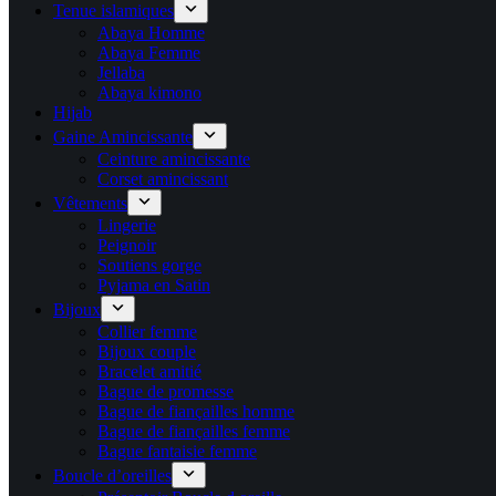
Tenue islamiques
Abaya Homme
Abaya Femme
Jellaba
Abaya kimono
Hijab
Gaine Amincissante
Ceinture amincissante
Corset amincissant
Vêtements
Lingerie
Peignoir
Soutiens gorge
Pyjama en Satin
Bijoux
Collier femme
Bijoux couple
Bracelet amitié
Bague de promesse
Bague de fiançailles homme
Bague de fiançailles femme
Bague fantaisie femme
Boucle d’oreilles