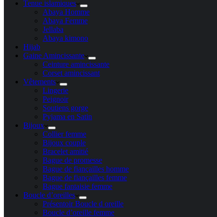
Tenue islamiques
Abaya Homme
Abaya Femme
Jellaba
Abaya kimono
Hijab
Gaine Amincissante
Ceinture amincissante
Corset amincissant
Vêtements
Lingerie
Peignoir
Soutiens gorge
Pyjama en Satin
Bijoux
Collier femme
Bijoux couple
Bracelet amitié
Bague de promesse
Bague de fiançailles homme
Bague de fiançailles femme
Bague fantaisie femme
Boucle d’oreilles
Présentoir Boucle d oreille
Boucle d’oreille femme