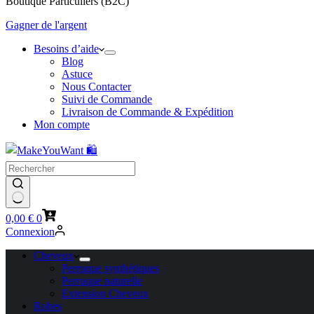
Boutique Particuliers (B2C)
Gagner de l'argent
Besoins d’aide
Blog
Astuce
Nous Contacter
Suivi de Commande
Livraison de Commande & Expédition
Mon compte
Panier
0,00
€
0
d’achat
Connexion
Cheveux
Perruque synthétiques
Perruque naturelle
Extension Cheveux
Robes