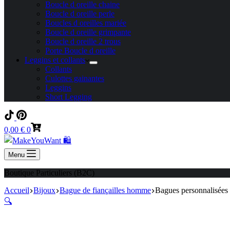
Boucle d oreille chaine
Boucle d oreille perle
Boucles d oreilles mariée
Boucle d oreille grimpante
Boucle d oreille 2 trous
Porte Boucle d oreille
Leggins et collants
Collants
Culottes gainantes
Leggins
Short Legging
Panier
0,00
€
0
d’achat
Menu
Boutique Particuliers (B2C)
Accueil
Bijoux
Bague de fiançailles homme
Bagues personnalisées à
🔍