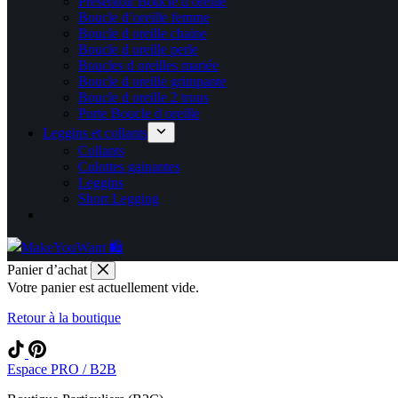
Présentoir Boucle d oreille
Boucle d’oreille femme
Boucle d oreille chaine
Boucle d oreille perle
Boucles d oreilles mariée
Boucle d oreille grimpante
Boucle d oreille 2 trous
Porte Boucle d oreille
Leggins et collants
Collants
Culottes gainantes
Leggins
Short Legging
Panier d’achat
Votre panier est actuellement vide.
Retour à la boutique
Espace PRO / B2B